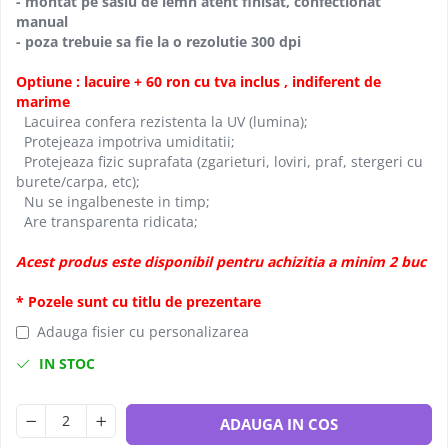
- montat pe sasiu de lemn atent finisat, confectionat
manual
- poza trebuie sa fie la o rezolutie 300 dpi
Optiune : lacuire + 60 ron cu tva inclus , indiferent de
marime
Lacuirea confera rezistenta la UV (lumina);
Protejeaza impotriva umiditatii;
Protejeaza fizic suprafata (zgarieturi, loviri, praf, stergeri cu
burete/carpa, etc);
Nu se ingalbeneste in timp;
Are transparenta ridicata;
Acest produs este disponibil pentru achizitia a minim 2 buc
* Pozele sunt cu titlu de prezentare
Adauga fisier cu personalizarea
IN STOC
ADAUGA IN COS