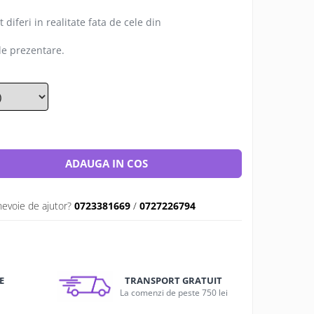
 diferi in realitate fata de cele din
 de prezentare.
ADAUGA IN COS
nevoie de ajutor?
0723381669
/
0727226794
E
TRANSPORT GRATUIT
u
La comenzi de peste 750 lei