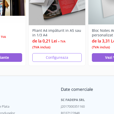
Pliant A4 impăturit in A5 sau
Bloc Notes A
in 1/3 A4
personalizat -
 TVA
de la 0,21 Lei
de la 3,31 L
+ TVA
(TVA inclus)
(TVA inclus)
riante
Configureaza
Vezi 
Date comerciale
SC FADEPA SRL
 Plata
J2017000351160
Produselor
RO37122848