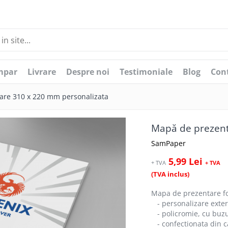
mpar
Livrare
Despre noi
Testimoniale
Blog
Con
are 310 x 220 mm personalizata
Mapă de prezent
SamPaper
5,99 Lei
+ TVA
+ TVA
(TVA inclus)
Mapa de prezentare f
- personalizare exter
- policromie, cu buzu
- confectionata din c