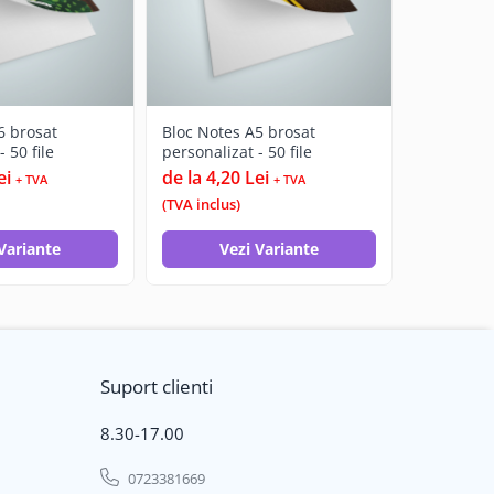
6 brosat
Bloc Notes A5 brosat
Bloc Note
 50 file
personalizat - 50 file
personaliz
ei
de la 4,20 Lei
de la 5,9
+ TVA
+ TVA
(TVA inclus)
(TVA inclus
Variante
Vezi Variante
Ve
Suport clienti
8.30-17.00
0723381669