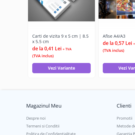
Rucsaci
Genti
Umbrele
Steaguri event
Carti de vizita 9 x 5 cm | 8.5
Afise A4/A3
Memorii USB
x 5.5 cm
de la 0,57 Lei
+
Sisteme de afisare
de la 0,41 Lei
+ TVA
(TVA inclus)
Sticle termice, Termosuri, Cani
(TVA inclus)
Sticle
Vezi Variante
Vezi Va
Accesorii de birou
Firme luminoase
Folii si benzi reflectorizante
Echipamente de lucru si protectie
Marcare autovehicule
Magazinul Meu
Clienti
Despre noi
Promotii
Termeni si Conditii
Metode de
Politica de Confidentialitate
Garantia 