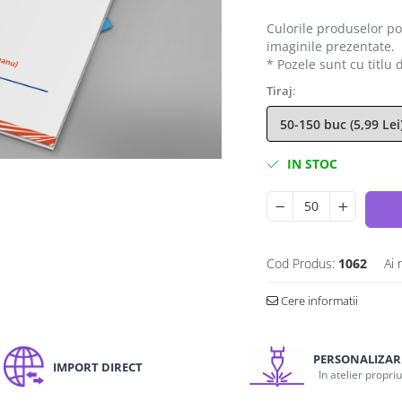
Culorile produselor pot
imaginile prezentate.
* Pozele sunt cu titlu
Tiraj
:
IN STOC
Cod Produs:
1062
Ai 
Cere informatii
PERSONALIZAR
IMPORT DIRECT
In atelier propri