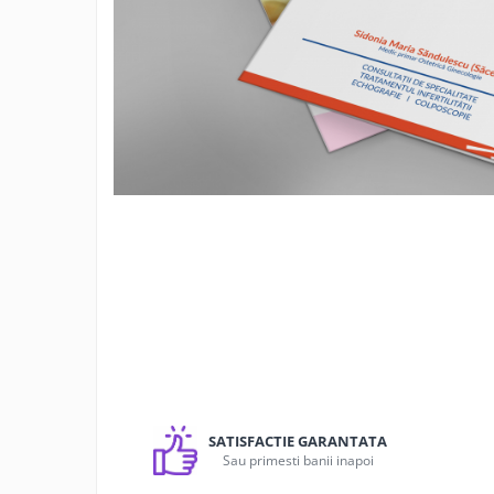
Creioane personalizate
Seturi si Cutii intrumente de scris
personalizate
Markere evidentiatoare text
personalizate
Printuri, Bannere, Canvas
Printuri mici
Flyere
Afise
Bloc notes
Carti de vizita
Plicuri personalizate
Taloane auto personalizabile
Printuri mari
Autocolant, Afise
SATISFACTIE GARANTATA
Sau primesti banii inapoi
Banner publicitar
Tablouri Canvas, Tapet