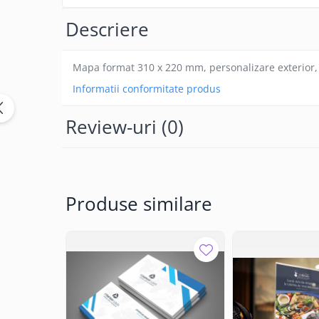
Textile personalizate, Lanyard
Descriere
Tricouri
Tricouri clasice
Mapa format 310 x 220 mm, personalizare exterior, 
Tricouri Polo
Informatii conformitate produs
Tricouri Copii
Sepci
Review-uri
(0)
Haine de lucru personalizate
Accesorii Haine de lucru
Bocanci
Lanyarduri si Ecusoane
Produse similare
Sacose, Rucsaci, Umbrele
Sacose bumbac
Sacose hartie
Sacose material reciclat
Sacose poliester