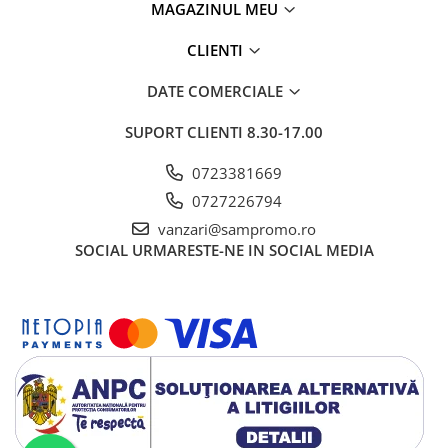
MAGAZINUL MEU
Textile personalizate, Lanyard
Tricouri
CLIENTI
Tricouri clasice
DATE COMERCIALE
Tricouri Polo
SUPORT CLIENTI
8.30-17.00
Tricouri Copii
Sepci
0723381669
Haine de lucru personalizate
0727226794
Accesorii Haine de lucru
vanzari@sampromo.ro
SOCIAL
URMARESTE-NE IN SOCIAL MEDIA
Bocanci
Lanyarduri si Ecusoane
Sacose, Rucsaci, Umbrele
Sacose bumbac
Sacose hartie
Sacose material reciclat
Sacose poliester