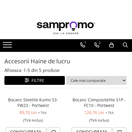
Toate Produsele
Agende personalizate
Agende datate
1
2
Agende nedatate
Agende saptamanale
Accesorii Haine de lucru
Calendare personalizate
Afiseaza:
1-
5
din
5
produse
Calendare de perete
FILTRE
Calendare de birou
Calendare triptice
Bocanc Steelite Kumo S3-
Bocanc Compositelite S1P -
Instrumente de scris personalizate
FW23 - Portwest
FC10 - Portwest
Pixuri plastic personalizate
89,70 Lei
126,76 Lei
+ TVA
+ TVA
Pixuri metalice personalizate
(TVA inclus)
(TVA inclus)
Pixuri ecologice personalizate
CONFIGUREAZA
CONFIGUREAZA