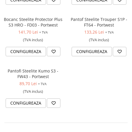
Creioane personalizate
Seturi si Cutii intrumente de scris
Bocanc Steelite Protector Plus
Pantof Steelite Trouper S1P -
personalizate
S3 HRO - FD03 - Portwest
FT64 - Portwest
Markere evidentiatoare text
141,70 Lei
133,26 Lei
+ TVA
+ TVA
personalizate
(TVA inclus)
(TVA inclus)
Printuri, Bannere, Canvas
CONFIGUREAZA
CONFIGUREAZA
Printuri mici
Flyere
Afise
Pantofi Steelite Kumo S3 -
Bloc notes
FW43 - Portwest
89,70 Lei
Carti de vizita
+ TVA
Plicuri personalizate
(TVA inclus)
Taloane auto personalizabile
CONFIGUREAZA
Printuri mari
Autocolant, Afise
Banner publicitar
Tablouri Canvas, Tapet