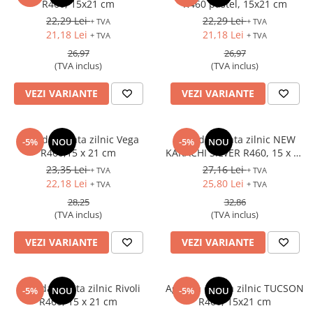
R460, 15x21 cm
R460 pastel, 15x21 cm
22,29 Lei
22,29 Lei
+ TVA
+ TVA
21,18 Lei
21,18 Lei
+ TVA
+ TVA
26,97
26,97
(TVA inclus)
(TVA inclus)
VEZI VARIANTE
VEZI VARIANTE
Agenda datata zilnic Vega
Agenda datata zilnic NEW
-5%
NOU
-5%
NOU
R460,15 x 21 cm
KARACHI SILVER R460, 15 x 21
cm
23,35 Lei
27,16 Lei
+ TVA
+ TVA
22,18 Lei
25,80 Lei
+ TVA
+ TVA
28,25
32,86
(TVA inclus)
(TVA inclus)
VEZI VARIANTE
VEZI VARIANTE
Agenda datata zilnic Rivoli
Agenda datata zilnic TUCSON
-5%
NOU
-5%
NOU
R460, 15 x 21 cm
R460, 15x21 cm