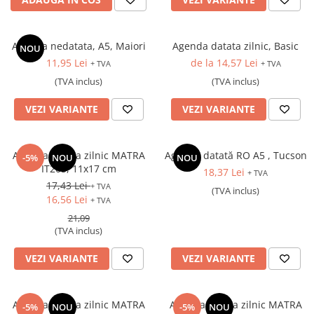
Agenda nedatata, A5, Maiori
Agenda datata zilnic, Basic
NOU
11,95 Lei
de la 14,57 Lei
+ TVA
+ TVA
(TVA inclus)
(TVA inclus)
VEZI VARIANTE
VEZI VARIANTE
Agenda datata zilnic MATRA
Agendă datată RO A5 , Tucson
-5%
NOU
NOU
IT205, 11x17 cm
18,37 Lei
+ TVA
17,43 Lei
+ TVA
(TVA inclus)
16,56 Lei
+ TVA
21,09
(TVA inclus)
VEZI VARIANTE
VEZI VARIANTE
Agenda datata zilnic MATRA
Agenda datata zilnic MATRA
-5%
NOU
-5%
NOU