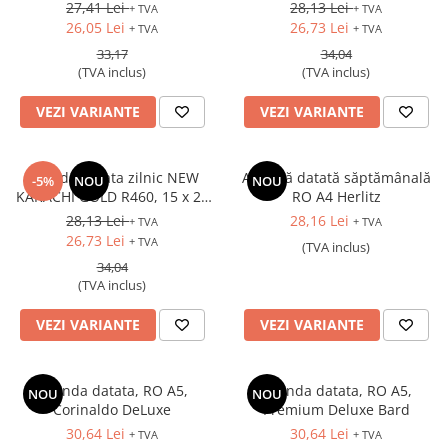
27,41 Lei
28,13 Lei
+ TVA
+ TVA
26,05 Lei
26,73 Lei
+ TVA
+ TVA
33,17
34,04
(TVA inclus)
(TVA inclus)
VEZI VARIANTE
VEZI VARIANTE
Agenda datata zilnic NEW
Agendă datată săptămânală
-5%
NOU
NOU
KARACHI GOLD R460, 15 x 21
RO A4 Herlitz
cm
28,13 Lei
28,16 Lei
+ TVA
+ TVA
26,73 Lei
+ TVA
(TVA inclus)
34,04
(TVA inclus)
VEZI VARIANTE
VEZI VARIANTE
Agenda datata, RO A5,
Agenda datata, RO A5,
NOU
NOU
Corinaldo DeLuxe
Premium Deluxe Bard
30,64 Lei
30,64 Lei
+ TVA
+ TVA