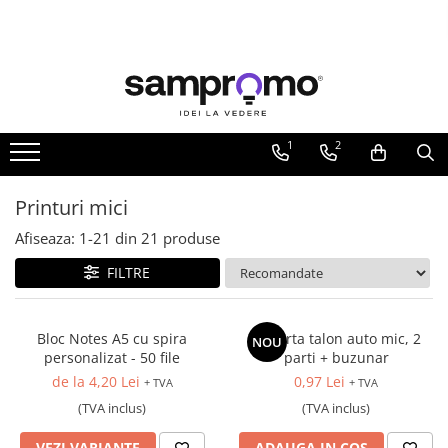
Toate Produsele
Agende personalizate
Agende datate
1
2
Agende nedatate
Agende saptamanale
Printuri mici
Calendare personalizate
Afiseaza:
1-
21
din
21
produse
Calendare de perete
FILTRE
Calendare de birou
Calendare triptice
Bloc Notes A5 cu spira
Coperta talon auto mic, 2
NOU
Instrumente de scris personalizate
personalizat - 50 file
parti + buzunar
Pixuri plastic personalizate
de la 4,20 Lei
0,97 Lei
+ TVA
+ TVA
Pixuri metalice personalizate
(TVA inclus)
(TVA inclus)
Pixuri ecologice personalizate
VEZI VARIANTE
ADAUGA IN COS