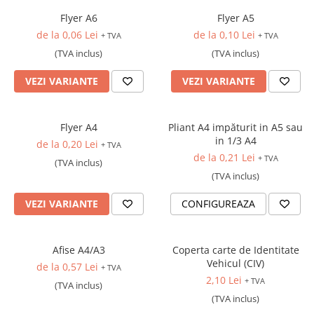
Rucsaci
Flyer A6
Flyer A5
Genti
de la 0,06 Lei
de la 0,10 Lei
+ TVA
+ TVA
Umbrele
(TVA inclus)
(TVA inclus)
Steaguri event
VEZI VARIANTE
VEZI VARIANTE
Memorii USB
Sisteme de afisare
Sticle termice, Termosuri, Cani
Flyer A4
Pliant A4 impăturit in A5 sau
in 1/3 A4
de la 0,20 Lei
Sticle
+ TVA
de la 0,21 Lei
+ TVA
(TVA inclus)
Accesorii de birou
(TVA inclus)
Firme luminoase
Folii si benzi reflectorizante
VEZI VARIANTE
CONFIGUREAZA
Echipamente de lucru si protectie
Marcare autovehicule
Afise A4/A3
Coperta carte de Identitate
Vehicul (CIV)
de la 0,57 Lei
+ TVA
2,10 Lei
+ TVA
(TVA inclus)
(TVA inclus)