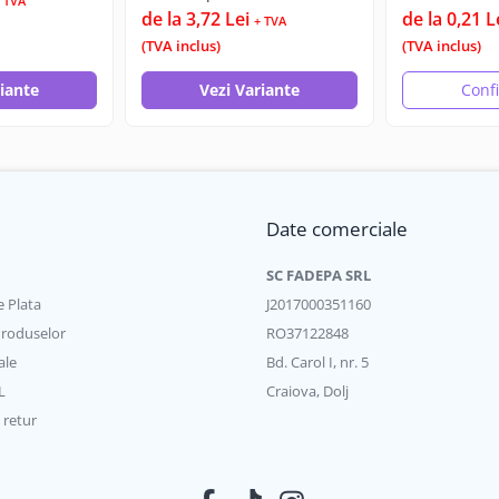
 TVA
de la 3,72 Lei
de la 0,21 L
+ TVA
(TVA inclus)
(TVA inclus)
riante
Vezi Variante
Conf
Date comerciale
SC FADEPA SRL
 Plata
J2017000351160
Produselor
RO37122848
ale
Bd. Carol I, nr. 5
L
Craiova, Dolj
 retur