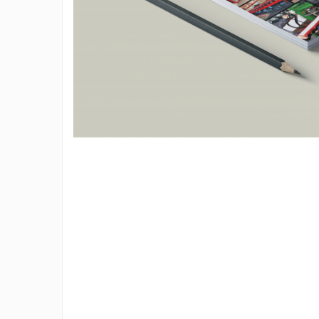
Creioane personalizate
Seturi si Cutii intrumente de scris
personalizate
Markere evidentiatoare text
personalizate
Printuri, Bannere, Canvas
Printuri mici
Flyere
Afise
Bloc notes
Carti de vizita
Plicuri personalizate
Taloane auto personalizabile
Printuri mari
Autocolant, Afise
Banner publicitar
Tablouri Canvas, Tapet