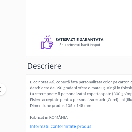
Textile personalizate, Lanyard
Tricouri
Tricouri clasice
Tricouri Polo
Tricouri Copii
SATISFACTIE GARANTATA
Sau primesti banii inapoi
Sepci
Haine de lucru personalizate
Descriere
Accesorii Haine de lucru
Bocanci
Lanyarduri si Ecusoane
Bloc notes A6, copertă fata personalizata color pe carton 
deschidere de 360 grade si ofera o mare uşurinţă în folosi
Sacose, Rucsaci, Umbrele
La cerere poate fi personalizat si coperta spate (300 gr/m
Sacose bumbac
Fisiere acceptate pentru personalizare: .cdr (Corel), .ai (Ill
Dimensiune produs 105 x 148 mm
Sacose hartie
Sacose material reciclat
Fabricat în ROMÂNIA
Sacose poliester
Informatii conformitate produs