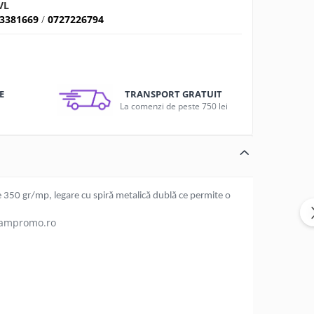
VL
3381669
/
0727226794
E
TRANSPORT GRATUIT
u
La comenzi de peste 750 lei
e 350 gr/mp, legare cu spiră metalică dublă ce permite o
@sampromo.ro