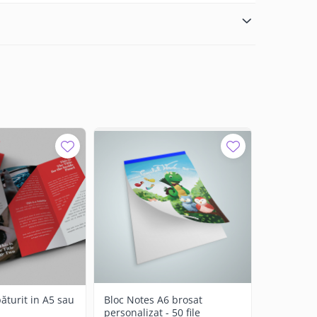
ăturit in A5 sau
Bloc Notes A6 brosat
Bloc Note
personalizat - 50 file
personaliz