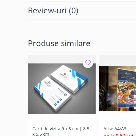
Rucsaci
Review-uri
(0)
Genti
Umbrele
Steaguri event
Memorii USB
Produse similare
Sisteme de afisare
Sticle termice, Termosuri, Cani
Sticle
Accesorii de birou
Firme luminoase
Folii si benzi reflectorizante
Echipamente de lucru si protectie
Marcare autovehicule
Carti de vizita 9 x 5 cm | 8.5
Afise A4/A3
x 5.5 cm
de la 0,57 Lei