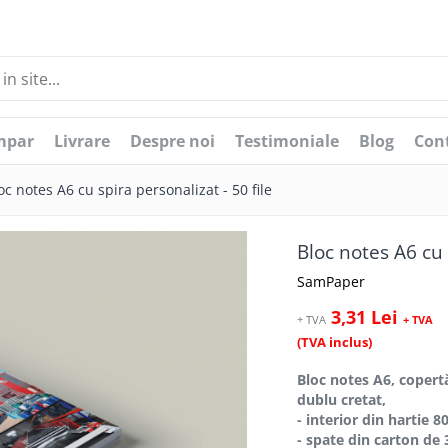
mpar
Livrare
Despre noi
Testimoniale
Blog
Con
oc notes A6 cu spira personalizat - 50 file
Bloc notes A6 cu 
SamPaper
3,31 Lei
+ TVA
+ TVA
(TVA inclus)
Bloc notes A6, copert
dublu cretat,
- interior din hartie 8
- spate din carton de 