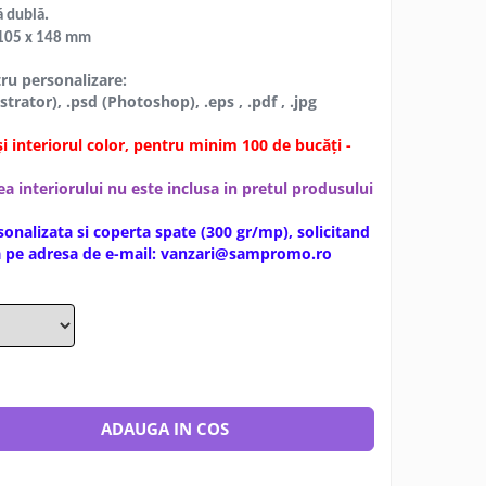
.
ă dublă
105 x 148 mm
tru personalizare:
strator), .psd (Photoshop), .eps , .pdf , .jpg
i interiorul color, pentru minim 100 de bucăți -
ea interiorului nu este inclusa in pretul produsului
sonalizata si coperta spate (300 gr/mp), solicitand
ta pe adresa de e-mail: vanzari@sampromo.ro
ADAUGA IN COS