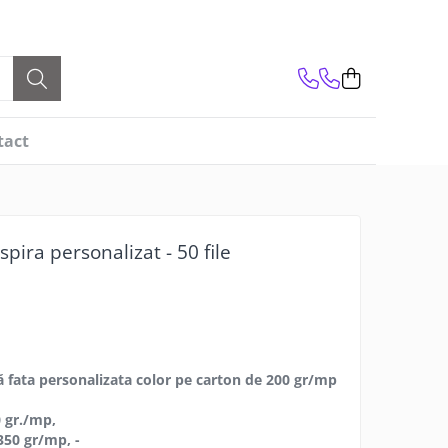
tact
spira personalizat - 50 file
ă fata personalizata color pe carton de 200 gr/mp
0 gr./mp,
350 gr/mp, -