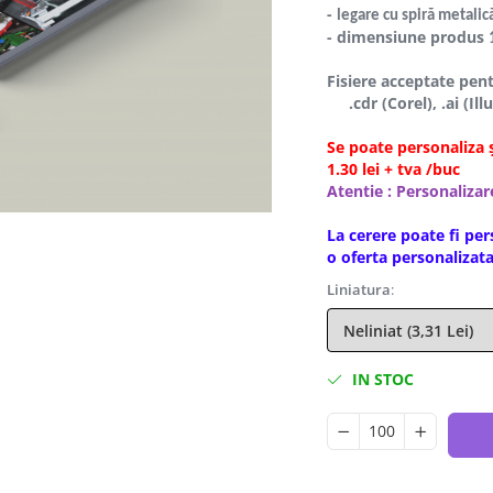
-
legare cu spiră metalic
- d
imensiune produs
Fisiere acceptate pen
.cdr (Corel), .ai (Illu
Se poate personaliza ș
1.30 lei + tva /buc
Atentie : Personalizar
La cerere poate fi per
o oferta personaliza
Liniatura
:
IN STOC