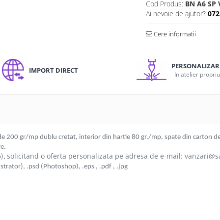
Cod Produs:
BN A6 SP 
Ai nevoie de ajutor?
072
Cere informatii
PERSONALIZAR
IMPORT DIRECT
In atelier propri
de 200 gr/mp dublu cretat, interior din hartie 80 gr./mp, spate din carton d
re.
solicitand o oferta personalizata pe adresa de e-mail: vanzari
p),
ustrator), .psd (Photoshop), .eps , .pdf , .jpg