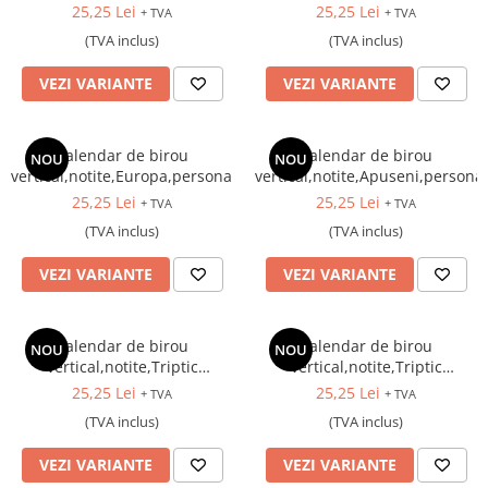
Comori Nepretuite
25,25 Lei
25,25 Lei
+ TVA
+ TVA
(TVA inclus)
(TVA inclus)
VEZI VARIANTE
VEZI VARIANTE
Calendar de birou
Calendar de birou
NOU
NOU
vertical,notite,Europa,personalizat
vertical,notite,Apuseni,personal
25,25 Lei
25,25 Lei
+ TVA
+ TVA
(TVA inclus)
(TVA inclus)
VEZI VARIANTE
VEZI VARIANTE
Calendar de birou
Calendar de birou
NOU
NOU
vertical,notite,Triptic
vertical,notite,Triptic
2,personalizat
1,personalizat
25,25 Lei
25,25 Lei
+ TVA
+ TVA
(TVA inclus)
(TVA inclus)
VEZI VARIANTE
VEZI VARIANTE