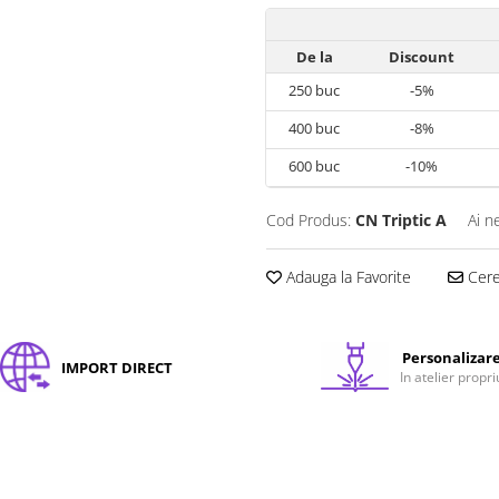
De la
Discount
250
buc
-5%
400
buc
-8%
600
buc
-10%
Cod Produs:
CN Triptic A
Ai n
Adauga la Favorite
Cere 
Personalizar
IMPORT DIRECT
In atelier propri