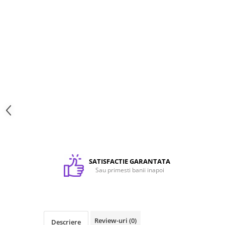
Textile personalizate, Lanyard
Tricouri
Tricouri clasice
Tricouri Polo
Tricouri Copii
Sepci
Haine de lucru personalizate
Accesorii Haine de lucru
Bocanci
Lanyarduri si Ecusoane
Sacose, Rucsaci, Umbrele
SATISFACTIE GARANTATA
Sacose bumbac
Sau primesti banii inapoi
Sacose hartie
Sacose material reciclat
Sacose poliester
Review-uri
(0)
Descriere