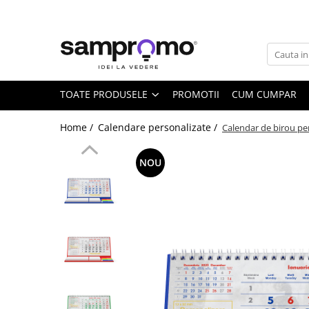
Toate Produsele
Agende personalizate
Agende datate
TOATE PRODUSELE
PROMOTII
CUM CUMPAR
Agende nedatate
Home /
Calendare personalizate /
Calendar de birou pers
Agende saptamanale
Calendare personalizate
NOU
Calendare de perete
Calendare de birou
Calendare triptice
Instrumente de scris personalizate
Pixuri plastic personalizate
Pixuri metalice personalizate
Pixuri ecologice personalizate