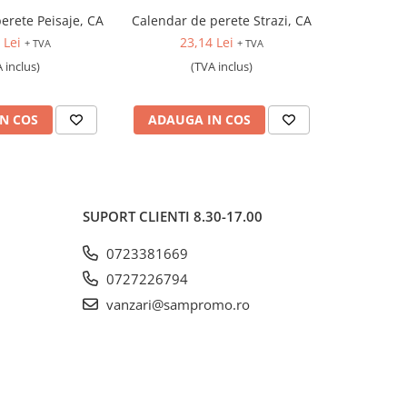
erete Peisaje, CA
Calendar de perete Strazi, CA
Calenda
Eu
 Lei
23,14 Lei
+ TVA
+ TVA
9
 inclus)
(TVA inclus)
N COS
ADAUGA IN COS
ADAUG
SUPORT CLIENTI
8.30-17.00
0723381669
0727226794
vanzari@sampromo.ro