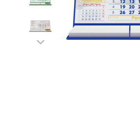
Creioane personalizate
Seturi si Cutii intrumente de scris
personalizate
Markere evidentiatoare text
personalizate
Printuri, Bannere, Canvas
Printuri mici
Flyere
Afise
Bloc notes
Carti de vizita
Plicuri personalizate
Taloane auto personalizabile
Printuri mari
Autocolant, Afise
Banner publicitar
Tablouri Canvas, Tapet