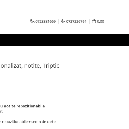
0723381669
0727226794
0,00
nalizat, notite, Triptic
u notite repozitionabile
m;
te repozitionabile + semn de carte