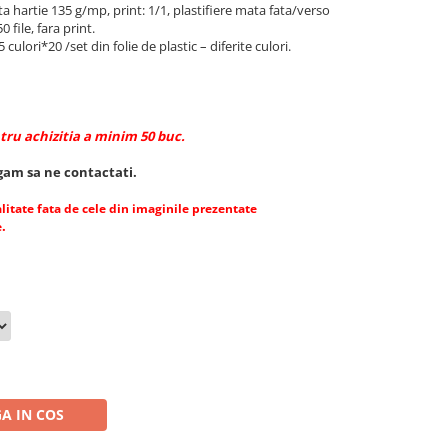
hartie 135 g/mp, print: 1/1, plastifiere mata fata/verso
 file, fara print.
ulori*20 /set din folie de plastic – diferite culori.
tru achizitia a minim 50 buc.
gam sa ne contactati.
alitate fata de cele din imaginile prezentate
.
e
A IN COS