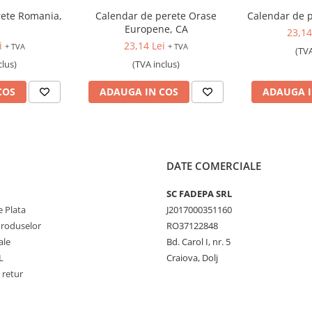
rete Romania,
Calendar de perete Orase
Calendar de p
Europene, CA
23,14
i
23,14 Lei
+ TVA
+ TVA
(TVA
clus)
(TVA inclus)
COS
ADAUGA IN COS
ADAUGA I
DATE COMERCIALE
SC FADEPA SRL
 Plata
J2017000351160
Produselor
RO37122848
ale
Bd. Carol I, nr. 5
L
Craiova, Dolj
 retur