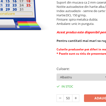
Suport din mucava ca 2 mm caserata 
Notite autoadezive din hartie alba,50
Index autoadeziv - semne de carte 5 c
Hartie:DCL 150 g/mp,
Finisare: spira metalica dubla;
Ambalare: unic in punguta.
Acest produs este disponibil pen
Pentru cantitati mai mari va ru
Culorile produselor pot diferi in re
* Pozele sunt cu titlu de prezentar
Culoare
:
IN STOC
ADAUG