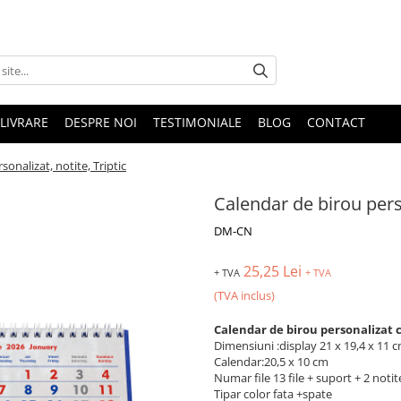
LIVRARE
DESPRE NOI
TESTIMONIALE
BLOG
CONTACT
onalizat, notite, Triptic
Calendar de birou perso
DM-CN
25,25 Lei
+ TVA
+ TVA
(TVA inclus)
Calendar de birou personalizat c
Dimensiuni :display 21 x 19,4 x 11 c
Calendar:20,5 x 10 cm
Numar file 13 file + suport + 2 noti
Tipar color fata +spate