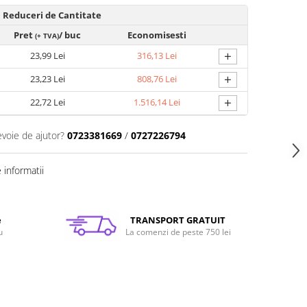
Reduceri de Cantitate
Pret
/ buc
Economisesti
(+ TVA)
+
23,99 Lei
316,13 Lei
+
23,23 Lei
808,76 Lei
+
22,72 Lei
1.516,14 Lei
evoie de ajutor?
0723381669
/
0727226794
informatii
e
TRANSPORT GRATUIT
u
La comenzi de peste 750 lei