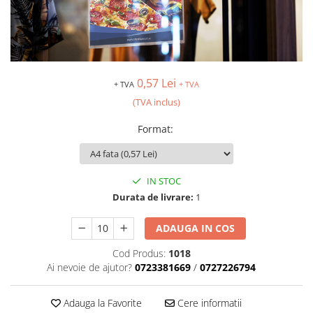
0,57 Lei
+ TVA
+ TVA
(TVA inclus)
Format
:
IN STOC
Durata de livrare:
1
ADAUGA IN COS
Cod Produs:
1018
Ai nevoie de ajutor?
0723381669
/
0727226794
Adauga la Favorite
Cere informatii