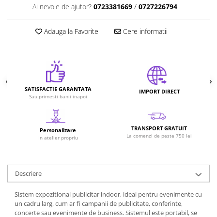
Ai nevoie de ajutor?
0723381669
/
0727226794
Adauga la Favorite
Cere informatii
SATISFACTIE GARANTATA
IMPORT DIRECT
Sau primesti banii inapoi
TRANSPORT GRATUIT
Personalizare
La comenzi de peste 750 lei
In atelier propriu
Descriere
Sistem expozitional publicitar indoor, ideal pentru evenimente cu
un cadru larg, cum ar fi campanii de publicitate, conferinte,
concerte sau evenimente de business. Sistemul este portabil, se