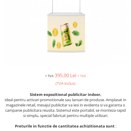
Creioane personalizate
Seturi si Cutii intrumente de scris
personalizate
Markere evidentiatoare text
personalizate
Printuri, Bannere, Canvas
Printuri mici
Flyere
Afise
395,00 Lei
Bloc notes
+ TVA
+ TVA
Carti de vizita
(TVA inclus)
Plicuri personalizate
Sistem expozitional publicitar indoor,
Taloane auto personalizabile
ideal pentru activari promotionale sau lansari de produse. Amplasat in
magazinele retail, mesajul publicitar va iesi in evidenta si va garanta o
Printuri mari
campanie publicitara reusita. Sistemul este portabil, se monteza rapid
Autocolant, Afise
si simplu, special fabricat pentru multiple utilizari.
Banner publicitar
Preturile in functie de cantitatea achizitionata sunt
:
Tablouri Canvas, Tapet