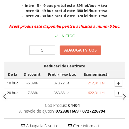
- intre 5 - 9 buc pretul este 395 lei/buc + tva
Textile personalizate, Lanyard
- intre 10 - 19 buc pretul este 380 lei/buc + tva
Tricouri
- intre 20 - 30 buc pretul este 370 lei/buc + tva
Tricouri clasice
Acest produs este disponibil pentru achizitia a minim 5 buc.
Tricouri Polo
IN STOC
Tricouri Copii
Sepci
ADAUGA IN COS
Haine de lucru personalizate
Accesorii Haine de lucru
Reduceri de Cantitate
Bocanci
De la
Discount
Pret
/ buc
Economisesti
(+ TVA)
Lanyarduri si Ecusoane
+
10
buc
-5.39%
373,72 Lei
212,81 Lei
Sacose, Rucsaci, Umbrele
+
20
buc
-7.88%
363,88 Lei
622,31 Lei
Sacose bumbac
Sacose hartie
Cod Produs:
C4404
Ai nevoie de ajutor?
0723381669
/
0727226794
Sacose material reciclat
Sacose poliester
Adauga la Favorite
Cere informatii