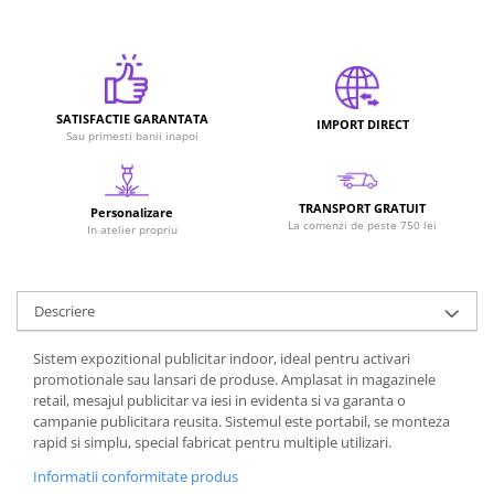
Rucsaci
Genti
Umbrele
Steaguri event
SATISFACTIE GARANTATA
IMPORT DIRECT
Sau primesti banii inapoi
Memorii USB
Sisteme de afisare
Sticle termice, Termosuri, Cani
TRANSPORT GRATUIT
Personalizare
La comenzi de peste 750 lei
Sticle
In atelier propriu
Accesorii de birou
Firme luminoase
Descriere
Folii si benzi reflectorizante
Echipamente de lucru si protectie
Sistem expozitional publicitar indoor, ideal pentru activari
promotionale sau lansari de produse. Amplasat in magazinele
Marcare autovehicule
retail, mesajul publicitar va iesi in evidenta si va garanta o
campanie publicitara reusita. Sistemul este portabil, se monteza
rapid si simplu, special fabricat pentru multiple utilizari.
Informatii conformitate produs