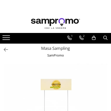
Toate Produsele
Agende personalizate
Agende datate
1
2
Agende nedatate
Masa Sampling
Agende saptamanale
SamPromo
Calendare personalizate
Calendare de perete
Calendare de birou
Calendare triptice
Instrumente de scris personalizate
Pixuri plastic personalizate
Pixuri metalice personalizate
Pixuri ecologice personalizate