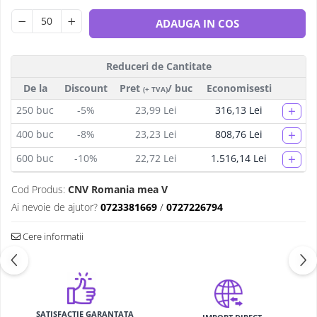
ADAUGA IN COS
Reduceri de Cantitate
De la
Discount
Pret
/ buc
Economisesti
(+ TVA)
+
250
buc
-5%
23,99 Lei
316,13 Lei
+
400
buc
-8%
23,23 Lei
808,76 Lei
+
600
buc
-10%
22,72 Lei
1.516,14 Lei
Cod Produs:
CNV Romania mea V
Ai nevoie de ajutor?
0723381669
/
0727226794
Cere informatii
SATISFACTIE GARANTATA