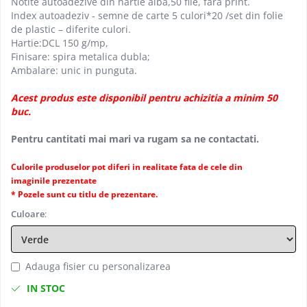
Notite autoadezive din hartie alba,50 file, fara print.
Index autoadeziv - semne de carte 5 culori*20 /set din folie
de plastic – diferite culori.
Hartie:DCL 150 g/mp,
Finisare: spira metalica dubla;
Ambalare: unic in punguta.
Acest produs este disponibil pentru achizitia a minim 50
buc.
Pentru cantitati mai mari va rugam sa ne contactati.
Culorile produselor pot diferi in realitate fata de cele din
imaginile prezentate
* Pozele sunt cu titlu de prezentare.
Culoare
:
Adauga fisier cu personalizarea
IN STOC