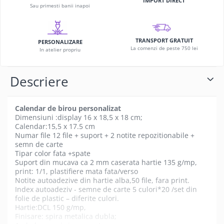
IMPORT DIRECT
Sau primesti banii inapoi
TRANSPORT GRATUIT
PERSONALIZARE
La comenzi de peste 750 lei
In atelier propriu
Descriere
Calendar de birou personalizat
Dimensiuni :display 16 x 18,5 x 18 cm;
Calendar:15,5 x 17.5 cm
Numar file 12 file + suport + 2 notite repozitionabile +
semn de carte
Tipar color fata +spate
Suport din mucava ca 2 mm caserata hartie 135 g/mp,
print: 1/1, plastifiere mata fata/verso
Notite autoadezive din hartie alba,50 file, fara print.
Index autoadeziv - semne de carte 5 culori*20 /set din
folie de plastic – diferite culori.
Hartie:DCL 150 g/mp,
Finisare: spira metalica dubla;