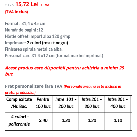
15,72 Lei
+ TVA
+ TVA
(TVA inclus)
Format : 31,4 x 45 cm
Număr de pagini :12
Hârtie offset import alba 120 g/mp
Imprimare:
2 culori (rosu + negru)
Finisarea spirala metalica alba,
Personalizare 31,4 x12 cm (format maxim imprimat)
Acest produs este disponibil pentru achizitia a minim 25
buc
Pret personalizare fara TVA.
(Personalizarea nu este inclusa in
pretul produsului)
Complexitate
Pentru
Intre 101 –
Intre 201 –
Intre 301 –
Pe
/Nr. Buc.
100 buc
200 buc
300 buc
400 buc
4 culori -
3.40
3.30
3.20
3.10
policromie