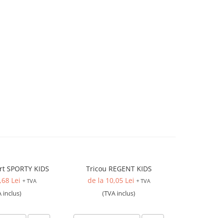
irt SPORTY KIDS
Tricou REGENT KIDS
Costum s
,68 Lei
de la 10,05 Lei
91
+ TVA
+ TVA
 inclus)
(TVA inclus)