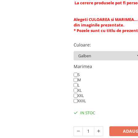
La cerere produsele pot fi person
Alegeti CULOAREA si MARIMEA...Cu
din imaginile prezentate.
* Pozele sunt cu titlu de prezen
Culoare
:
Marimea
S
M
L
XL
XXL
XXXL
IN STOC
ADAUG