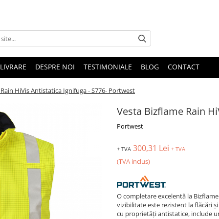
LIVRARE
DESPRE NOI
TESTIMONIALE
BLOG
CONTACT
Rain HiVis Antistatica Ignifuga - S776- Portwest
Vesta Bizflame Rain HiV
Portwest
300,31 Lei
+ TVA
+ TVA
(TVA inclus)
O completare excelentă la Bizflame
vizibilitate este rezistent la flăcări
cu proprietăți antistatice, include