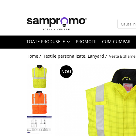
Toate Produsele
Agende personalizate
Agende datate
TOATE PRODUSELE
PROMOTII
CUM CUMPAR
Agende nedatate
Home /
Textile personalizate, Lanyard /
Vesta Bizflame 
Agende saptamanale
Calendare personalizate
NOU
Calendare de perete
Calendare de birou
Calendare triptice
Instrumente de scris personalizate
Pixuri plastic personalizate
Pixuri metalice personalizate
Pixuri ecologice personalizate