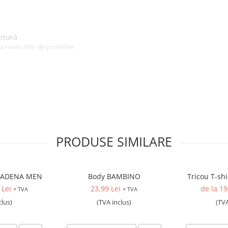
urtună
 nivelurilor de protectie
PRODUSE SIMILARE
fibră de carbon antistatică,
mbac 170g
150g
ASADENA MEN
Body BAMBINO
Tricou T-sh
 Lei
23,99 Lei
de la 19
+ TVA
+ TVA
clus)
(TVA inclus)
(TVA