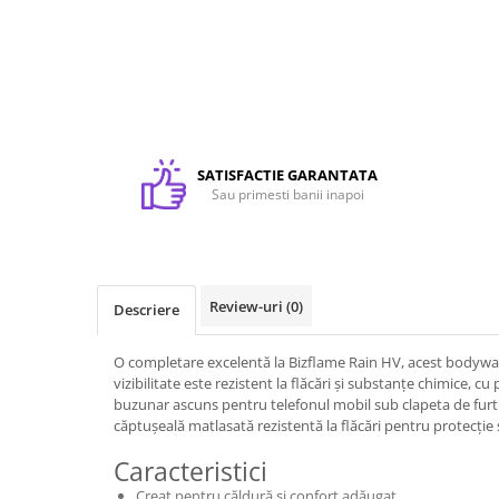
Rucsaci
Genti
Umbrele
Steaguri event
Memorii USB
Sisteme de afisare
SATISFACTIE GARANTATA
Sau primesti banii inapoi
Sticle termice, Termosuri, Cani
Sticle
Accesorii de birou
Firme luminoase
Review-uri
(0)
Descriere
Folii si benzi reflectorizante
Echipamente de lucru si protectie
O completare excelentă la Bizflame Rain HV, acest bodywa
vizibilitate este rezistent la flăcări și substanțe chimice, cu
Marcare autovehicule
buzunar ascuns pentru telefonul mobil sub clapeta de furt
căptușeală matlasată rezistentă la flăcări pentru protecție
Caracteristici
Creat pentru căldură și confort adăugat