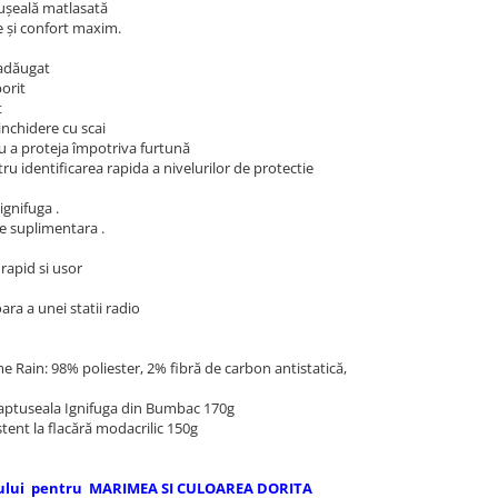
tușeală matlasată
ie și confort maxim.
 adăugat
orit
t
inchidere cu scai
u a proteja împotriva furtună
u identificarea rapida a nivelurilor de protectie
gnifuga .
ie suplimentara .
rapid si usor
ra a unei statii radio
me Rain: 98% poliester, 2% fibră de carbon antistatică,
aptuseala Ignifuga din Bumbac 170g
tent la flacără modacrilic 150g
ocului pentru MARIMEA SI CULOAREA DORITA