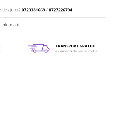
e de ajutor?
0723381669
/
0727226794
informatii
e
TRANSPORT GRATUIT
u
La comenzi de peste 750 lei