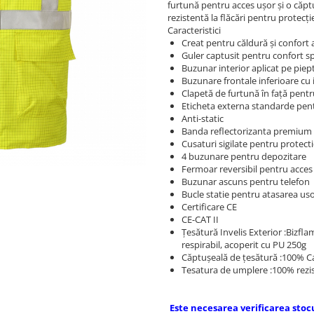
furtună pentru acces ușor și o căp
rezistentă la flăcări pentru protecț
Caracteristici
Creat pentru căldură și confort
Guler captusit pentru confort sp
Buzunar interior aplicat pe piep
Buzunare frontale inferioare cu 
Clapetă de furtună în față pentr
Eticheta externa standarde pentr
Anti-static
Banda reflectorizanta premium i
Cusaturi sigilate pentru protect
4 buzunare pentru depozitare
Fermoar reversibil pentru acces 
Buzunar ascuns pentru telefon
Bucle statie pentru atasarea usoa
Certificare CE
CE-CAT II
Țesătură Invelis Exterior :Bizfla
respirabil, acoperit cu PU 250g
Căptușeală de țesătură :100% C
Tesatura de umplere :100% rezis
Este necesarea verificarea st