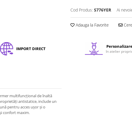
Cod Produs:
S776YER
Ai nevoi
Adauga la Favorite
Cere 
Personalizar
IMPORT DIRECT
In atelier propri
rmer multifuncțional de înaltă
 proprietăți antistatice, include un
ună pentru acces ușor și o
 și confort maxim.