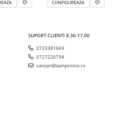
REAZA
CONFIGUREAZA
CONFI
SUPORT CLIENTI
8.30-17.00
0723381669
0727226794
vanzari@sampromo.ro