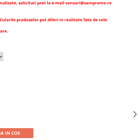
alizate, solicitati pret la e-mail
vanzari@sampromo.ro
lorile produselor pot diferi in realitate fata de cele
tare.
A IN COS