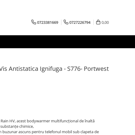
0723381669
0727226794
0,00
is Antistatica Ignifuga - S776- Portwest
 Rain HV, acest bodywarmer multifuncțional de înaltă
 și substanțe chimice,
 un buzunar ascuns pentru telefonul mobil sub clapeta de