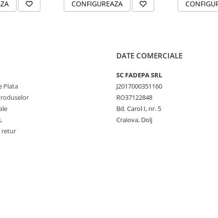
AZA
CONFIGUREAZA
CONFIGU
DATE COMERCIALE
SC FADEPA SRL
 Plata
J2017000351160
Produselor
RO37122848
ale
Bd. Carol I, nr. 5
L
Craiova, Dolj
 retur