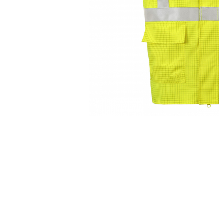
Creioane personalizate
Seturi si Cutii intrumente de scris
personalizate
Markere evidentiatoare text
personalizate
Printuri, Bannere, Canvas
Printuri mici
Flyere
Afise
Bloc notes
Carti de vizita
Plicuri personalizate
Taloane auto personalizabile
Printuri mari
Autocolant, Afise
Banner publicitar
Tablouri Canvas, Tapet