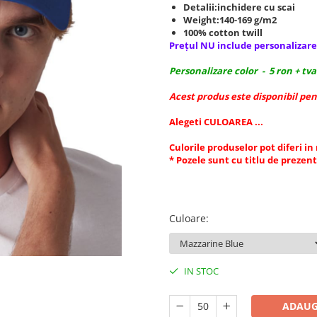
Detalii:inchidere cu scai
Weight:140-169 g/m2
100% cotton twill
Prețul NU include personalizar
Personalizare color - 5 ron + tva
Acest produs este disponibil pen
Alegeti CULOAREA ...
Culorile produselor pot diferi in
* Pozele sunt cu titlu de prezen
Culoare
:
IN STOC
ADAUG