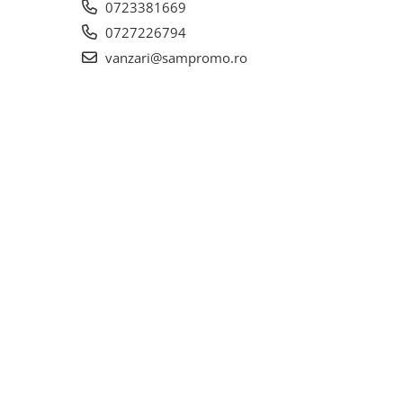
0723381669
0727226794
vanzari@sampromo.ro