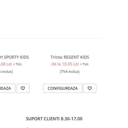
irt SPORTY KIDS
Tricou REGENT KIDS
Costum s
,68 Lei
de la 10,05 Lei
91
+ TVA
+ TVA
 inclus)
(TVA inclus)
REAZA
CONFIGUREAZA
CONFI
SUPORT CLIENTI
8.30-17.00