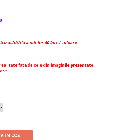
ea
tru achizitia a minim 50 buc./ culoare
 realitate fata de cele din imaginile prezentate.
tare.
A IN COS