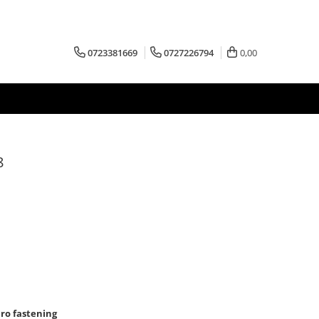
0723381669
0727226794
0,00
8
cro fastening