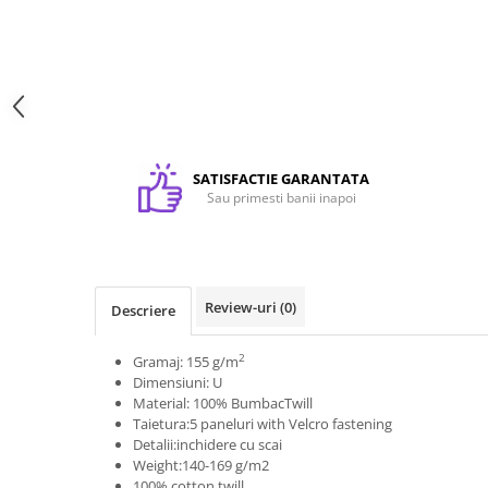
Textile personalizate, Lanyard
Tricouri
Tricouri clasice
Tricouri Polo
Tricouri Copii
Sepci
SATISFACTIE GARANTATA
Sau primesti banii inapoi
Haine de lucru personalizate
Accesorii Haine de lucru
Bocanci
Lanyarduri si Ecusoane
Review-uri
(0)
Descriere
Sacose, Rucsaci, Umbrele
2
Gramaj: 155 g/m
Sacose bumbac
Dimensiuni: U
Sacose hartie
Material: 100% BumbacTwill
Taietura:5 paneluri with Velcro fastening
Sacose material reciclat
Detalii:inchidere cu scai
Sacose poliester
Weight:140-169 g/m2
100% cotton twill