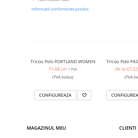
Rucsaci
Informatii conformitate produs
Genti
Umbrele
Steaguri event
Memorii USB
Sisteme de afisare
Sticle termice, Termosuri, Cani
Tricou Polo PORTLAND WOMEN
Tricou Polo P
Sticle
71,68 Lei
de la 67,22
+ TVA
Accesorii de birou
(TVA inclus)
(TVA in
Firme luminoase
Folii si benzi reflectorizante
CONFIGUREAZA
CONFIGURE
Echipamente de lucru si protectie
Marcare autovehicule
MAGAZINUL MEU
CLIENTI