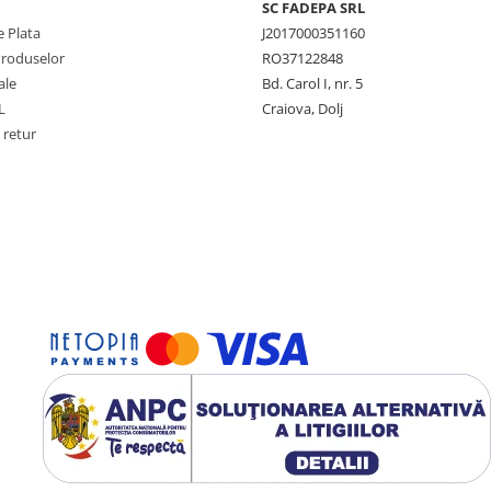
SC FADEPA SRL
 Plata
J2017000351160
Produselor
RO37122848
ale
Bd. Carol I, nr. 5
L
Craiova, Dolj
 retur