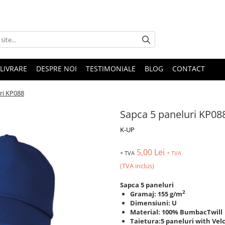
LIVRARE
DESPRE NOI
TESTIMONIALE
BLOG
CONTACT
ri KP088
Sapca 5 paneluri KP08
K-UP
5,00 Lei
+ TVA
+ TVA
(TVA inclus)
Sapca 5 paneluri
2
Gramaj: 155 g/m
Dimensiuni: U
Material: 100% BumbacTwill
Taietura:5 paneluri with Vel