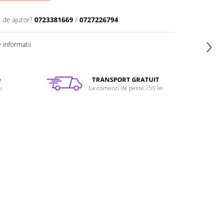
 de ajutor?
0723381669
/
0727226794
informatii
e
TRANSPORT GRATUIT
u
La comenzi de peste 750 lei