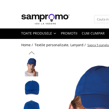
Toate Produsele
Agende personalizate
Agende datate
TOATE PRODUSELE
PROMOTII
CUM CUMPAR
Agende nedatate
Home /
Textile personalizate, Lanyard /
Sapca 5 panelu
Agende saptamanale
Calendare personalizate
Calendare de perete
Calendare de birou
Calendare triptice
Instrumente de scris personalizate
Pixuri plastic personalizate
Pixuri metalice personalizate
Pixuri ecologice personalizate