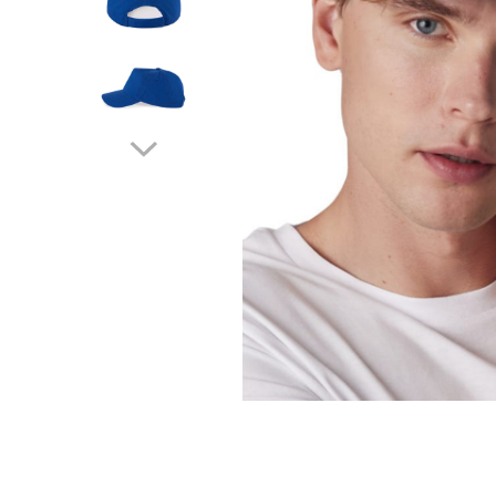
Creioane personalizate
Seturi si Cutii intrumente de scris
personalizate
Markere evidentiatoare text
personalizate
Printuri, Bannere, Canvas
Printuri mici
Flyere
Afise
Bloc notes
Carti de vizita
Plicuri personalizate
Taloane auto personalizabile
Printuri mari
Autocolant, Afise
Banner publicitar
Tablouri Canvas, Tapet