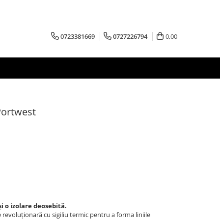
0723381669
0727226794
0,00
Portwest
i o izolare deosebită.
revoluționară cu sigiliu termic pentru a forma liniile