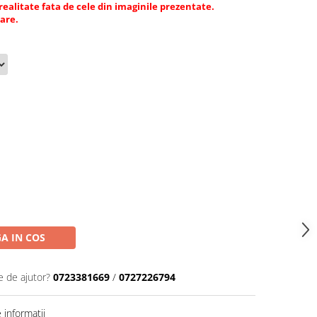
 realitate fata de cele din imaginile prezentate.
tare.
A IN COS
e de ajutor?
0723381669
/
0727226794
informatii