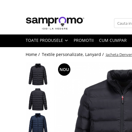
Toate Produsele
Agende personalizate
Agende datate
TOATE PRODUSELE
PROMOTII
CUM CUMPAR
Agende nedatate
Home /
Textile personalizate, Lanyard /
Jacheta Denver
Agende saptamanale
Calendare personalizate
NOU
Calendare de perete
Calendare de birou
Calendare triptice
Instrumente de scris personalizate
Pixuri plastic personalizate
Pixuri metalice personalizate
Pixuri ecologice personalizate