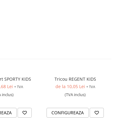
irt SPORTY KIDS
Tricou REGENT KIDS
Costum s
,68 Lei
de la 10,05 Lei
91
+ TVA
+ TVA
 inclus)
(TVA inclus)
REAZA
CONFIGUREAZA
CONFI