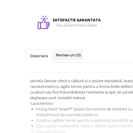
Rucsaci
Genti
SATISFACTIE GARANTATA
Umbrele
Sau primesti banii inapoi
Steaguri event
Memorii USB
Sisteme de afisare
Sticle termice, Termosuri, Cani
Review-uri
(0)
Descriere
Sticle
Accesorii de birou
Firme luminoase
Jacheta Denver oferă o căldură și o izolare deosebită. Aces
Folii si benzi reflectorizante
revoluționară cu sigiliu termic pentru a forma liniile deflecto
cusături sau fire îmbunătățește rezistența la apă, iar șan
Echipamente de lucru si protectie
deplasare sunt complet reduse.
Marcare autovehicule
Caracteristici
Finisaj textil Texpel™ Splash Eco extrem de rezistent la
îndepărtează de suprafața țesăturii
Cusături sigilate termic pentru o rezistență sporită la a
Căptușeala InsulatexPro oferă o căldură superioară făr
Mansete elastice