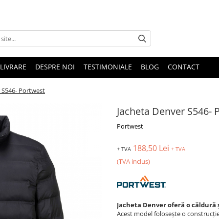
LIVRARE
DESPRE NOI
TESTIMONIALE
BLOG
CONTACT
 S546- Portwest
Jacheta Denver S546- 
Portwest
188,50 Lei
+ TVA
+ TVA
(TVA inclus)
Jacheta Denver oferă o căldură ș
Acest model folosește o construcție 