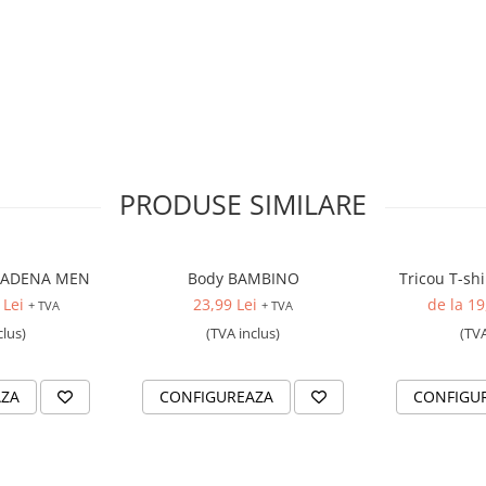
feromarele
t sporit
PRODUSE SIMILARE
inisaj anti-static 65g
ASADENA MEN
Body BAMBINO
Tricou T-sh
 Lei
23,99 Lei
de la 19
+ TVA
+ TVA
clus)
(TVA inclus)
(TVA
AZA
CONFIGUREAZA
CONFIGU