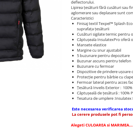
deflectorului.
Lipirea țesăturii fără cusături sau 
aglomerare sau deplasare sunt com
Caracteristici
Finisaj textil Texpel™ Splash Ec
suprafața țesăturii
Cusături sigilate termic pentru o
Căptușeala InsulatexPro oferă o
Mansete elastice
Margine cu snur ajustabil
5 buzunare pentru depozitare
Buzunar ascuns pentru telefon
Buzunare cu fermoar
Dispozitive de prindere ușoare c
Protecție pentru bărbie cu clape
Fermoar lateral pentru acces fac
Țesătură Invelis Exterior : 100% 
Căptușeală de țesătură : 100% P
Tesatura de umplere :Insulatex 
Este necesarea verificarea st
La cerere produsele pot fi person
Alegeti CULOAREA si MARIMEA...