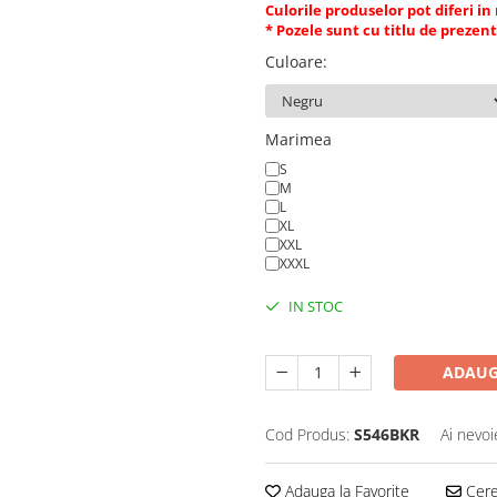
Culorile produselor pot diferi in
* Pozele sunt cu titlu de prezen
Culoare
:
Marimea
S
M
L
XL
XXL
XXXL
IN STOC
ADAUG
Cod Produs:
S546BKR
Ai nevoi
Adauga la Favorite
Cere 