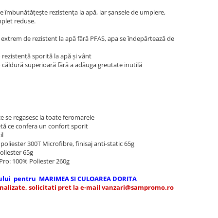
fire îmbunătățește rezistența la apă, iar șansele de umplere,
plet reduse.
o extrem de rezistent la apă fără PFAS, apa se îndepărtează de
 rezistență sporită la apă și vânt
 căldură superioară fără a adăuga greutate inutilă
e se regasesc la toate feromarele
tă ce confera un confort sporit
il
poliester 300T Microfibre, finisaj anti-static 65g
oliester 65g
Pro: 100% Poliester 260g
ocului pentru MARIMEA SI CULOAREA DORITA
alizate, solicitati pret la e-mail
vanzari@sampromo.ro