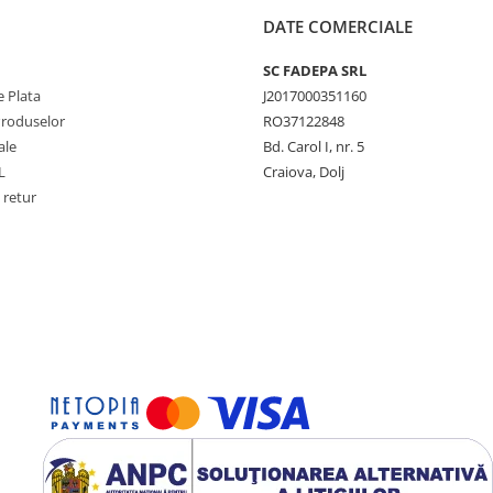
DATE COMERCIALE
SC FADEPA SRL
 Plata
J2017000351160
Produselor
RO37122848
ale
Bd. Carol I, nr. 5
L
Craiova, Dolj
 retur