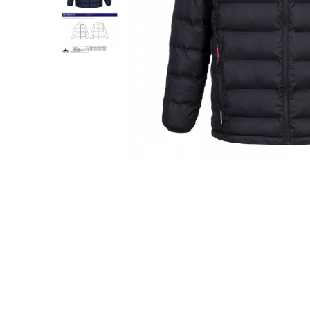
Creioane personalizate
Seturi si Cutii intrumente de scris
personalizate
Markere evidentiatoare text
personalizate
Printuri, Bannere, Canvas
Printuri mici
Flyere
Afise
Bloc notes
Carti de vizita
Plicuri personalizate
Taloane auto personalizabile
Printuri mari
Autocolant, Afise
Banner publicitar
Tablouri Canvas, Tapet