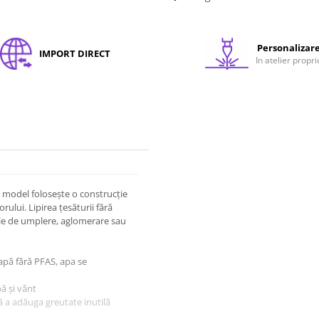
Personalizar
IMPORT DIRECT
In atelier propri
t model folosește o construcție
rului. Lipirea țesăturii fără
sele de umplere, aglomerare sau
 apă fără PFAS, apa se
pă și vânt
ă a adăuga greutate inutilă