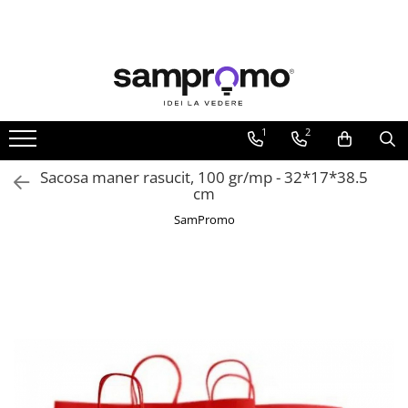
Toate Produsele
Agende personalizate
Agende datate
1
2
Agende nedatate
Sacosa maner rasucit, 100 gr/mp - 32*17*38.5
Agende saptamanale
cm
Calendare personalizate
SamPromo
Calendare de perete
Calendare de birou
Calendare triptice
Instrumente de scris personalizate
Pixuri plastic personalizate
Pixuri metalice personalizate
Pixuri ecologice personalizate