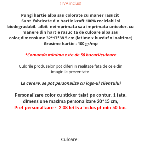
(TVA inclus)
Textile personalizate, Lanyard
Pungi hartie alba sau colorate cu maner rasucit
Tricouri
Sunt fabricate din hartie kraft 100% reciclabil si
Tricouri clasice
biodegradabil, albit neimprimata sau imprimata unicolor, cu
manere din hartie rasucita de culoare alba sau
Tricouri Polo
color,dimensiune 32*17*38.5 cm (latime x burduf x inaltime)
Tricouri Copii
Grosime hartie : 100 gr/mp
Sepci
*Comanda minima este de 50 bucati/culoare
Haine de lucru personalizate
Culorile produselor pot diferi in realitate fata de cele din
Accesorii Haine de lucru
imaginile prezentate.
Bocanci
La cerere, se pot personaliza cu logo-ul clientului
Lanyarduri si Ecusoane
Personalizare color cu sticker taiat pe contur, 1 fata,
Sacose, Rucsaci, Umbrele
dimensiune maxima personalizare 20*15 cm,
Sacose bumbac
Pret personalizare - 2.08 lei tva inclus pt min 50 buc
Sacose hartie
Sacose material reciclat
Sacose poliester
Culoare
: