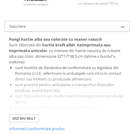
La comenzi de peste 750 lei
In atelier propriu
Descriere
Pungi hartie alba sau colorate cu maner rasucit
Sunt fabricate din
hartie kraft albit neimprimata sau
imprimata unicolor
, cu manere din hartie rasucita de culoare
alba sau color, dimensiune 32*17*38.5 cm (latime x burduf x
inaltime)
sunt insotite de Declaratia de conformitate cu legislatia din
Romania si U.E. referitoare la ambalajele care intra in contact
direct sau indirect cu produsele alimentare;
sunt practice pentru ambalarea si transportul diverselor
produse, avand baza lata;
sunt fabricate intr-un mediu steril si transportate in amabalaj
igienic;
pot lua contact direct cu produsele alimentare
sunt confectionate din hartie kraft,
100% reciclabil si
VEZI MAI MULT
biodegradabil
, fiind produse sustenabile;
sunt ideale pentru protectia mediului inconjurator;
Informatii conformitate produs
se recomanda refolosirea acestora de cat mai multe ori posibil