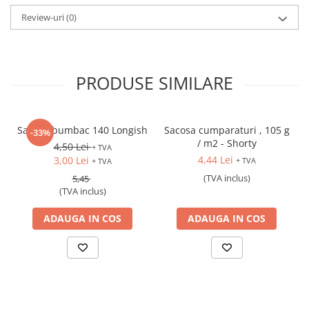
Culorile produselor pot diferi in realitate fata de cele din
imaginile prezentate.
Review-uri
(0)
PRODUSE SIMILARE
Sacosa bumbac 140 Longish
Sacosa cumparaturi , 105 g
-33%
/ m2 - Shorty
4,50 Lei
+ TVA
4,44 Lei
3,00 Lei
+ TVA
+ TVA
(TVA inclus)
5,45
(TVA inclus)
ADAUGA IN COS
ADAUGA IN COS