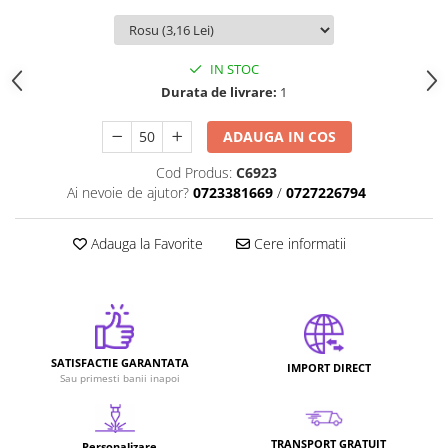
Rucsaci
Genti
IN STOC
Umbrele
Durata de livrare:
1
Steaguri event
Memorii USB
ADAUGA IN COS
Sisteme de afisare
Cod Produs:
C6923
Sticle termice, Termosuri, Cani
Ai nevoie de ajutor?
0723381669
/
0727226794
Sticle
Accesorii de birou
Adauga la Favorite
Cere informatii
Firme luminoase
Folii si benzi reflectorizante
Echipamente de lucru si protectie
Marcare autovehicule
SATISFACTIE GARANTATA
IMPORT DIRECT
Sau primesti banii inapoi
TRANSPORT GRATUIT
Personalizare