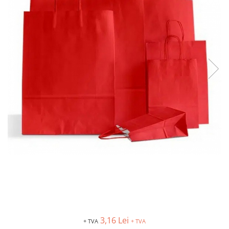
Creioane personalizate
Seturi si Cutii intrumente de scris
personalizate
Markere evidentiatoare text
personalizate
Printuri, Bannere, Canvas
Printuri mici
Flyere
Afise
Bloc notes
Carti de vizita
Plicuri personalizate
Taloane auto personalizabile
Printuri mari
Autocolant, Afise
Banner publicitar
3,16 Lei
+ TVA
+ TVA
Tablouri Canvas, Tapet