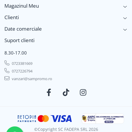
Magazinul Meu
Clienti
Date comerciale
Suport clienti
8.30-17.00
0723381669
0727226794
vanzari@sampromo.ro
©Copyright SC FADEPA SRL 2026