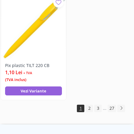
Pix plastic TILT 220 CB
1,10 Lei
+ TVA
(TVA inclus)
Vezi Variante
1
2
3
...
27