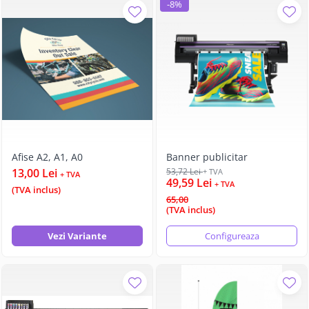
-8%
Afise A2, A1, A0
Banner publicitar
13,00 Lei
53,72 Lei
+ TVA
+ TVA
49,59 Lei
+ TVA
(TVA inclus)
65,00
(TVA inclus)
Vezi Variante
Configureaza