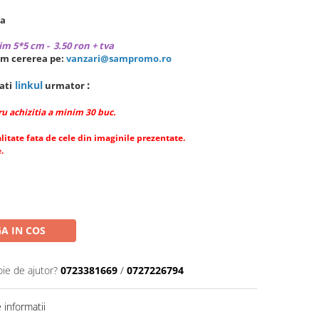
ea
m 5*5 cm - 3.50 ron + tva
m cererea pe:
vanzari@sampromo.ro
:
linkul
ati
urmator
u achizitia a minim 30 buc.
alitate fata de cele din imaginile prezentate.
.
A IN COS
oie de ajutor?
0723381669
/
0727226794
informatii