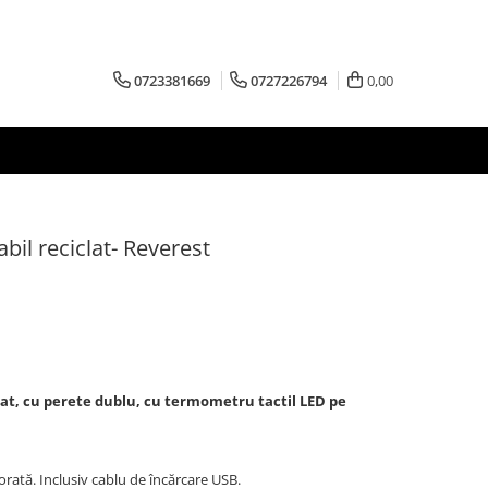
0723381669
0727226794
0,00
bil reciclat- Reverest
lat, cu perete dublu, cu termometru tactil LED pe
orată. Inclusiv cablu de încărcare USB.