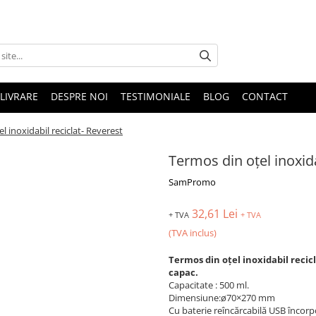
LIVRARE
DESPRE NOI
TESTIMONIALE
BLOG
CONTACT
l inoxidabil reciclat- Reverest
Termos din oțel inoxida
SamPromo
32,61 Lei
+ TVA
+ TVA
(TVA inclus)
Termos din oțel inoxidabil recic
capac.
Capacitate : 500 ml.
Dimensiune:ø70×270 mm
Cu baterie reîncărcabilă USB încorp