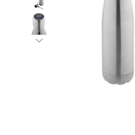
Creioane personalizate
Seturi si Cutii intrumente de scris
personalizate
Markere evidentiatoare text
personalizate
Printuri, Bannere, Canvas
Printuri mici
Flyere
Afise
Bloc notes
Carti de vizita
Plicuri personalizate
Taloane auto personalizabile
Printuri mari
Autocolant, Afise
Banner publicitar
Tablouri Canvas, Tapet