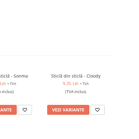
 sticlă - Sonma
Sticlă din sticlă - Cloody
Sticlă din
Lei
9,35 Lei
+ TVA
+ TVA
12
 inclus)
(TVA inclus)
IANTE
VEZI VARIANTE
VEZI 