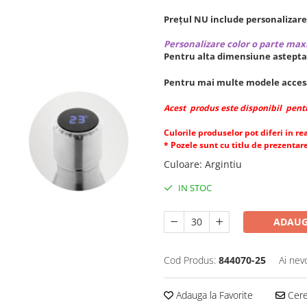
Prețul NU include personalizar
Personalizare color o parte maxi
Pentru alta dimensiune astepta
Pentru mai multe modele acces
Acest produs este disponibil pentr
Culorile produselor pot diferi in re
* Pozele sunt cu titlu de prezentare
Culoare
:
Argintiu
IN STOC
ADAUG
Cod Produs:
844070-25
Ai nev
Adauga la Favorite
Cere 