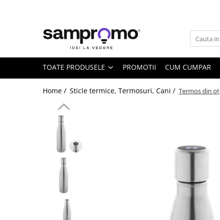
Toate Produsele
Agende personalizate
Agende datate
TOATE PRODUSELE
PROMOTII
CUM CUMPAR
Agende nedatate
Home /
Sticle termice, Termosuri, Cani /
Termos din oțe
Agende saptamanale
Calendare personalizate
Calendare de perete
Calendare de birou
Calendare triptice
Instrumente de scris personalizate
Pixuri plastic personalizate
Pixuri metalice personalizate
Pixuri ecologice personalizate