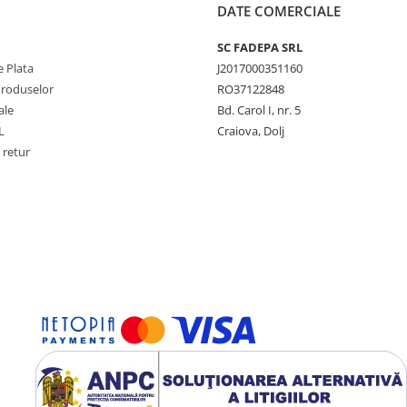
DATE COMERCIALE
SC FADEPA SRL
 Plata
J2017000351160
Produselor
RO37122848
ale
Bd. Carol I, nr. 5
L
Craiova, Dolj
 retur