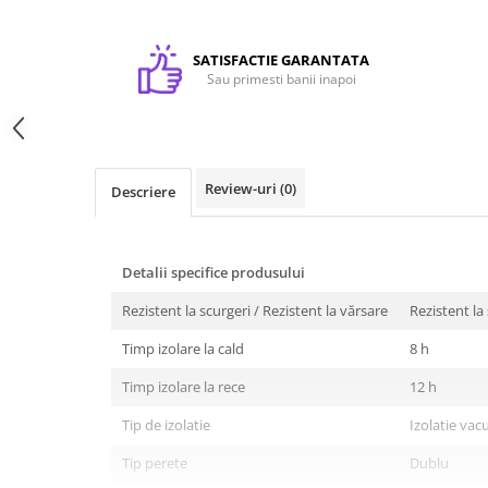
Textile personalizate, Lanyard
Tricouri
SATISFACTIE GARANTATA
Sau primesti banii inapoi
Tricouri clasice
Tricouri Polo
Tricouri Copii
Sepci
Review-uri
(0)
Descriere
Haine de lucru personalizate
Accesorii Haine de lucru
Detalii specifice produsului
Bocanci
Lanyarduri si Ecusoane
Rezistent la scurgeri / Rezistent la vărsare
Rezistent la
Sacose, Rucsaci, Umbrele
Timp izolare la cald
8 h
Sacose bumbac
Timp izolare la rece
12 h
Sacose hartie
Tip de izolatie
Izolatie va
Sacose material reciclat
Tip perete
Dublu
Sacose poliester