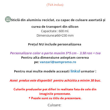
(TVA inclus)
Sticlă din aluminiu reciclat, cu capac de culoare asortată și
curea de transport din silicon
Capacitate : 600 ml.
Dimensiune:ø66×230 mm
Prețul NU include personalizarea
Personalizare color o parte maxim 5*5 cm - 3.50 ron + tva
Pentru alta dimensiune asteptam cererea
pe:
vanzari@sampromo.ro
:
linkul
Pentru mai multe modele accesati
urmator
Acest produs este disponibil pentru achizitia a minim 30 buc.
Culorile produselor pot diferi in realitate fata de cele din
imaginile prezentate.
* Pozele sunt cu titlu de prezentare.
Culoare
: