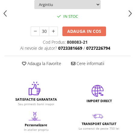
IN STOC
ADAUGA IN COS
Cod Produs:
808083-21
Ai nevoie de ajutor?
0723381669
/
0727226794
Adauga la Favorite
Cere informatii
SATISFACTIE GARANTATA
IMPORT DIRECT
Sau primesti banii inapoi
TRANSPORT GRATUIT
Personalizare
La comenzi de peste 750 lei
In atelier propriu