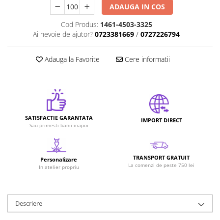
ADAUGA IN COS
Cod Produs:
1461-4503-3325
Ai nevoie de ajutor?
0723381669
/
0727226794
Adauga la Favorite
Cere informatii
SATISFACTIE GARANTATA
IMPORT DIRECT
Sau primesti banii inapoi
TRANSPORT GRATUIT
Personalizare
La comenzi de peste 750 lei
In atelier propriu
Descriere