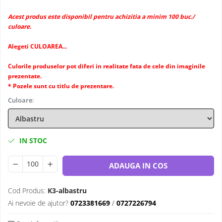
Acest produs este disponibil pentru achizitia a minim 100 buc./
culoare.
Alegeti CULOAREA...
Culorile produselor pot diferi in realitate fata de cele din imaginile
prezentate.
* Pozele sunt cu titlu de prezentare.
Culoare
:
IN STOC
ADAUGA IN COS
Cod Produs:
K3-albastru
Ai nevoie de ajutor?
0723381669
/
0727226794