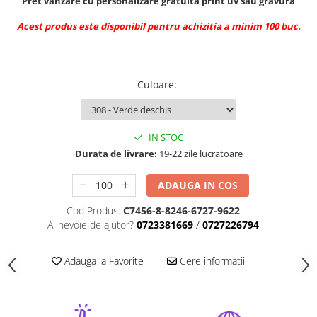
Pret vanzare cu personalizare gratuita print uv sau gravura
Acest produs este disponibil pentru achizitia a minim 100 buc.
Culoare
:
IN STOC
Durata de livrare:
19-22 zile lucratoare
ADAUGA IN COS
Cod Produs:
C7456-8-8246-6727-9622
Ai nevoie de ajutor?
0723381669
/
0727226794
Adauga la Favorite
Cere informatii