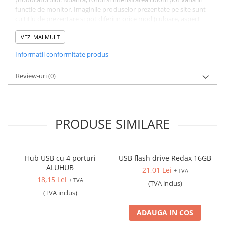
functie de monitor. Imaginile produselor prezentate pe site sunt
cu titlu de prezentare si pot diferi in orice mod (culoare, aspect
etc.) de imaginile produselor livrate, acestea putand prezenta
abateri minore de la pozele si descrierile prezentate pe site,
VEZI MAI MULT
acestea se pot modifica in functie de actualizarile producatorilor
Informatii conformitate produs
fara anuntarea prealabila a utilizatorilor.
Standarde de certificate: toate modelele respecta standardele CE
e RoHS
Review-uri
(0)
Garantie: 1 an
PRODUSE SIMILARE
Hub USB cu 4 porturi
USB flash drive Redax 16GB
ALUHUB
21,01 Lei
+ TVA
18,15 Lei
+ TVA
(TVA inclus)
(TVA inclus)
ADAUGA IN COS