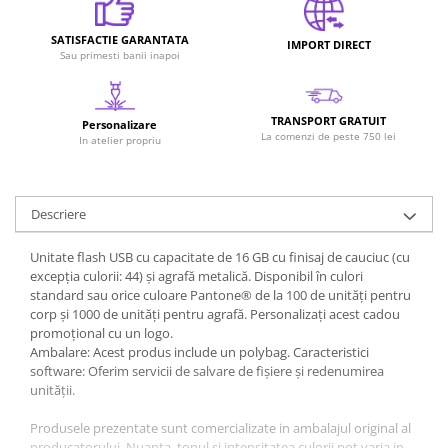
SATISFACTIE GARANTATA
IMPORT DIRECT
Sau primesti banii inapoi
TRANSPORT GRATUIT
Personalizare
La comenzi de peste 750 lei
In atelier propriu
Descriere
Unitate flash USB cu capacitate de 16 GB cu finisaj de cauciuc (cu
excepția culorii: 44) și agrafă metalică. Disponibil în culori
standard sau orice culoare Pantone® de la 100 de unități pentru
corp și 1000 de unități pentru agrafă. Personalizați acest cadou
promoțional cu un logo.
Ambalare: Acest produs include un polybag. Caracteristici
software: Oferim servicii de salvare de fișiere și redenumirea
unității.
Produsele prezentate sunt comercializate in ambalajul original al
producatorului. Nuanta, tonul si intensitatea culorii pot varia in