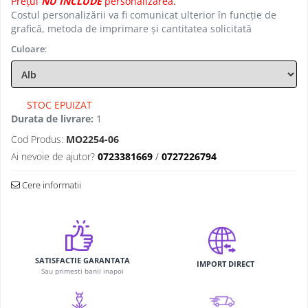
Prețul
NU INCLUDE
personalizarea.
Costul personalizării va fi comunicat ulterior în funcție de
grafică, metoda de imprimare și cantitatea solicitată
Culoare
:
STOC EPUIZAT
Durata de livrare:
1
Cod Produs:
MO2254-06
Ai nevoie de ajutor?
0723381669
/
0727226794
Cere informatii
SATISFACTIE GARANTATA
IMPORT DIRECT
Sau primesti banii inapoi