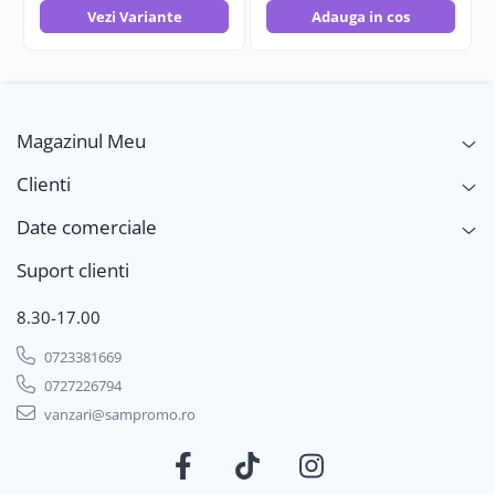
Vezi Variante
Adauga in cos
Magazinul Meu
Clienti
Date comerciale
Suport clienti
8.30-17.00
0723381669
0727226794
vanzari@sampromo.ro