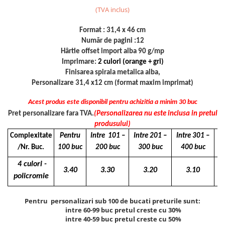
(TVA inclus)
Format : 31,4 x 46 cm
Număr de pagini :12
Hârtie offset import alba 90 g/mp
Imprimare:
2 culori (orange + gri)
Finisarea spirala metalica alba,
Personalizare 31,4 x12 cm (format maxim imprimat)
Acest produs este disponibil pentru achizitia a minim 30 buc
Pret personalizare fara TVA.
(Personalizarea nu este inclusa in pretul
produsului)
Complexitate
Pentru
Intre 101 –
Intre 201 –
Intre 301 –
Pe
/Nr. Buc.
100 buc
200 buc
300 buc
400 buc
4 culori -
3.40
3.30
3.20
3.10
policromie
Pentru personalizari sub 100 de bucati preturile sunt:
intre 60-99 buc pretul creste cu 30%
intre 40-59 buc pretul creste cu 50%