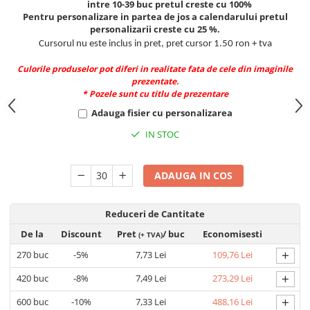
intre 10-39 buc pretul creste cu 100%
Pentru personalizare in partea de jos a calendarului pretul
personalizarii creste cu 25 %.
Cursorul nu este inclus in pret, pret cursor 1.50 ron + tva
Culorile produselor pot diferi in realitate fata de cele din imaginile
prezentate.
* Pozele sunt cu titlu de prezentare
Adauga fisier cu personalizarea
IN STOC
ADAUGA IN COS
Reduceri de Cantitate
De la
Discount
Pret
/ buc
Economisesti
(+ TVA)
+
270
buc
-5%
7,73 Lei
109,76 Lei
+
420
buc
-8%
7,49 Lei
273,29 Lei
+
600
buc
-10%
7,33 Lei
488,16 Lei