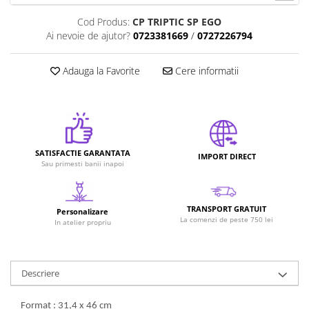
Cod Produs:
CP TRIPTIC SP EGO
Ai nevoie de ajutor?
0723381669
/
0727226794
Adauga la Favorite
Cere informatii
SATISFACTIE GARANTATA
IMPORT DIRECT
Sau primesti banii inapoi
TRANSPORT GRATUIT
Personalizare
La comenzi de peste 750 lei
In atelier propriu
Descriere
Format : 31,4 x 46 cm