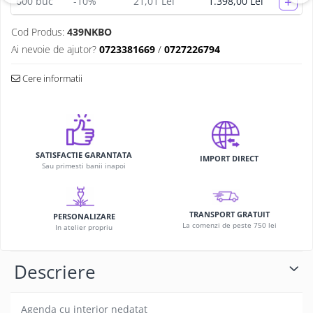
+
600
buc
-10%
21,01 Lei
1.398,00 Lei
Cod Produs:
439NKBO
Ai nevoie de ajutor?
0723381669
/
0727226794
Cere informatii
SATISFACTIE GARANTATA
IMPORT DIRECT
Sau primesti banii inapoi
TRANSPORT GRATUIT
PERSONALIZARE
La comenzi de peste 750 lei
In atelier propriu
Descriere
Agenda cu interior nedatat