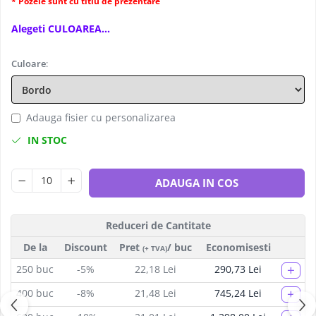
* Pozele sunt cu titlu de prezentare
Rucsaci
Alegeti CULOAREA...
Genti
Umbrele
Culoare
:
Steaguri event
Memorii USB
Sisteme de afisare
Adauga fisier cu personalizarea
Sticle termice, Termosuri, Cani
IN STOC
Sticle
Accesorii de birou
ADAUGA IN COS
Firme luminoase
Folii si benzi reflectorizante
Echipamente de lucru si protectie
Reduceri de Cantitate
Marcare autovehicule
De la
Discount
Pret
/ buc
Economisesti
(+ TVA)
+
250
buc
-5%
22,18 Lei
290,73 Lei
+
400
buc
-8%
21,48 Lei
745,24 Lei