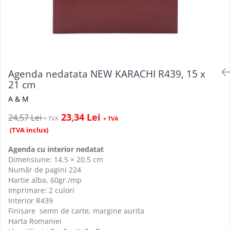
Creioane personalizate
Seturi si Cutii intrumente de scris
personalizate
Markere evidentiatoare text
personalizate
Agenda nedatata NEW KARACHI R439, 15 x
Printuri, Bannere, Canvas
21 cm
Printuri mici
A & M
Flyere
23,34 Lei
24,57 Lei
Afise
+ TVA
+ TVA
(TVA inclus)
Bloc notes
Carti de vizita
Agenda cu interior nedatat
Plicuri personalizate
Dimensiune: 14.5 × 20.5 cm
Număr de pagini 224
Taloane auto personalizabile
Hartie alba, 60gr./mp
Printuri mari
Imprimare: 2 culori
Interior R439
Autocolant, Afise
Finisare semn de carte, margine aurita
Banner publicitar
Harta Romaniei
Tablouri Canvas, Tapet