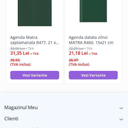
Agenda Matra
Agenda datata zilnic
saptamanala R477, 21 x
MATRA R460, 15x21 cm
27 cm
33,00 Lei
22,29 Lei
+ TVA
+ TVA
31,35 Lei
21,18 Lei
+ TVA
+ TVA
39,93
26,97
(TVA inclus)
(TVA inclus)
Vezi Variante
Vezi Variante
Magazinul Meu
Clienti