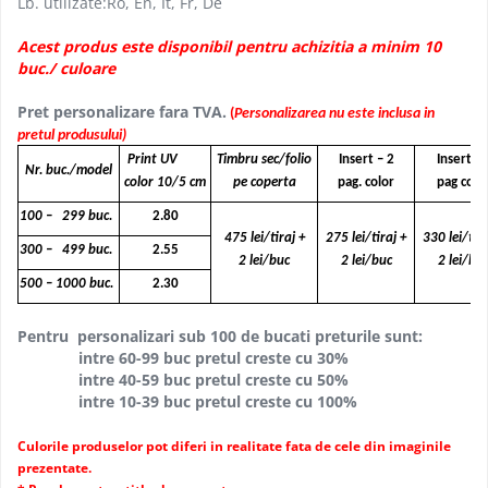
Lb. utilizate:Ro, En, It, Fr, De
Textile personalizate, Lanyard
Acest produs este disponibil pentru achizitia a minim 10
Tricouri
buc./ culoare
Tricouri clasice
Pret personalizare fara TVA.
Tricouri Polo
(
Personalizarea nu este inclusa in
pretul produsului)
Tricouri Copii
Print UV
Timbru sec/folio
Insert – 2
Insert - 
Sepci
Nr. buc./model
color 10/5 cm
pe coperta
pag. color
pag colo
Haine de lucru personalizate
100 – 299 buc.
2.80
Accesorii Haine de lucru
475 lei/tiraj +
275 lei/tiraj +
330 lei/tira
300 – 499 buc.
2.55
2 lei/buc
2 lei/buc
2 lei/bu
Bocanci
500 – 1000 buc.
2.30
Lanyarduri si Ecusoane
Sacose, Rucsaci, Umbrele
Pentru personalizari sub 100 de bucati preturile sunt:
intre 60-99 buc pretul creste cu 30%
Sacose bumbac
intre 40-59 buc pretul creste cu 50%
Sacose hartie
intre 10-39 buc pretul creste cu 100%
Sacose material reciclat
Culorile produselor pot diferi in realitate fata de cele din imaginile
Sacose poliester
prezentate.