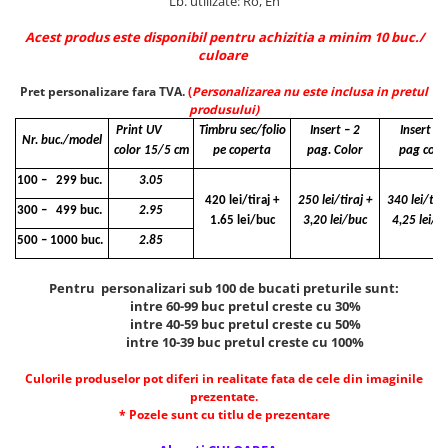
Lb. utilizate: Ro, En
Acest produs este disponibil pentru achizitia a minim 10 buc./
culoare
Pret personalizare fara TVA.
(
Personalizarea nu este inclusa in pretul
produsului)
Print UV
Timbru sec/folio
Insert – 2
Insert - 4
Nr. buc./model
color 15/5 cm
pe coperta
pag. Color
pag colo
100 – 299 buc.
3.05
420 lei/tiraj +
250 lei/tiraj +
340 lei/tira
300 – 499 buc.
2.95
1.65 lei/buc
3,20 lei/buc
4,25 lei/b
500 – 1000 buc.
2.85
Pentru personalizari sub 100 de bucati preturile sunt:
intre 60-99 buc pretul creste cu 30%
intre 40-59 buc pretul creste cu 50%
intre 10-39 buc pretul creste cu 100%
Culorile produselor pot diferi in realitate fata de cele din imaginile
prezentate.
* Pozele sunt cu titlu de prezentare