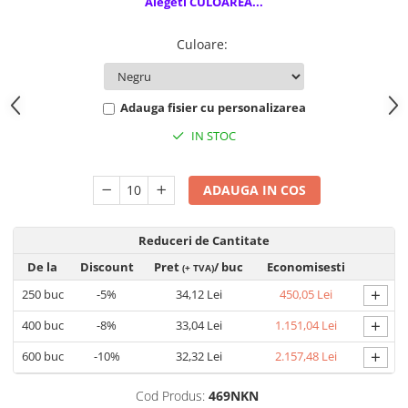
Alegeti CULOAREA...
Culoare
:
Adauga fisier cu personalizarea
IN STOC
ADAUGA IN COS
Reduceri de Cantitate
De la
Discount
Pret
/ buc
Economisesti
(+ TVA)
+
250
buc
-5%
34,12 Lei
450,05 Lei
+
400
buc
-8%
33,04 Lei
1.151,04 Lei
+
600
buc
-10%
32,32 Lei
2.157,48 Lei
Cod Produs:
469NKN