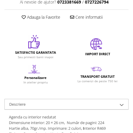
Ai nevoie de ajutor?
0723381669
/
0727226794
Adauga la Favorite
Cere informatii
SATISFACTIE GARANTATA
IMPORT DIRECT
Sau primesti banii inapoi
TRANSPORT GRATUIT
Personalizare
La comenzi de peste 750 lei
In atelier propriu
Descriere
Agenda cu interior nedatat
Dimensiune interior: 20 × 26 cm, Număr de pagini: 224
Hartie alba, 70gr./mp. Imprimare: 2 culori,
I
nterior R469