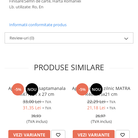
Finisare:Semn de carte, Harta României
Lb. utilizate: Ro, En
Informatii conformitate produs
Review-uri
(0)
PRODUSE SIMILARE
Agenda Matra saptamanala
Agenda datata zilnic MATRA
-5%
NOU
-5%
NOU
R477, 21 x 27 cm
R460, 15x21 cm
33,00 Lei
22,29 Lei
+ TVA
+ TVA
31,35 Lei
21,18 Lei
+ TVA
+ TVA
39,93
26,97
(TVA inclus)
(TVA inclus)
VEZI VARIANTE
VEZI VARIANTE