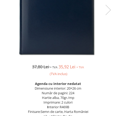
37,80 Lei
35,92 Lei
+ TVA
+ TVA
(TVA inclus)
Agenda cu interior nedatat
Dimensiune interior: 20×26 cm
Număr de pagini: 224
Hartie alba, 70gr./mp
Imprimare: 2 culori
I
nterior R469B
Finisare:Semn de carte, Harta României