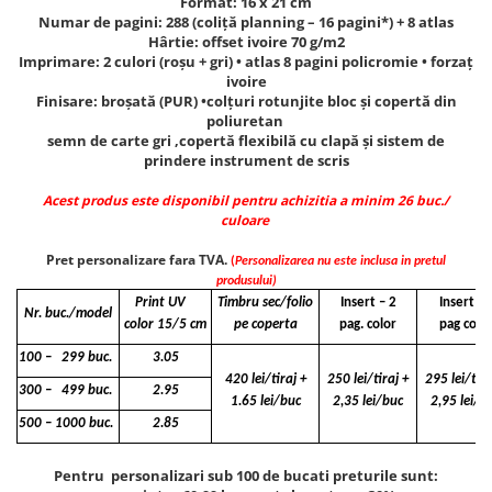
Format: 16 x 21 cm
Numar de pagini: 288 (coliţă planning – 16 pagini*) + 8 atlas
Hârtie: offset ivoire 70 g/m2
Imprimare: 2 culori (roșu + gri) • atlas 8 pagini policromie • forzaţ
ivoire
Finisare: broșată (PUR) •colţuri rotunjite bloc și copertă din
poliuretan
semn de carte gri ,copertă flexibilă cu clapă și sistem de
prindere instrument de scris
Acest produs este disponibil pentru achizitia a minim 26 buc./
culoare
Pret personalizare fara TVA.
(
Personalizarea nu este inclusa in pretul
produsului)
Print UV
Timbru sec/folio
Insert – 2
Insert - 
Nr. buc./model
color 15/5 cm
pe coperta
pag. color
pag colo
100 – 299 buc.
3.05
420 lei/tiraj +
250 lei/tiraj +
295 lei/tira
300 – 499 buc.
2.95
1.65 lei/buc
2,35 lei/buc
2,95 lei/b
500 – 1000 buc.
2.85
Pentru personalizari sub 100 de bucati preturile sunt: