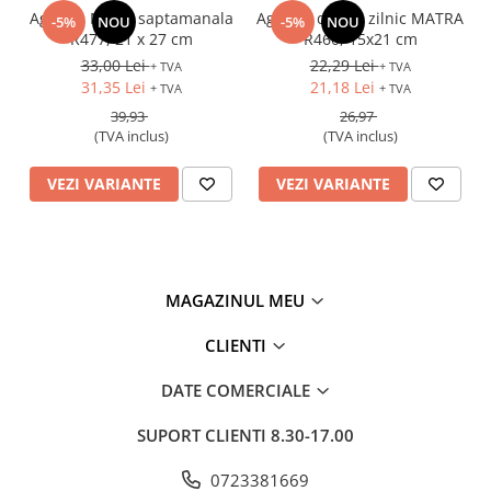
Agenda Matra saptamanala
Agenda datata zilnic MATRA
-5%
NOU
-5%
NOU
R477, 21 x 27 cm
R460, 15x21 cm
33,00 Lei
22,29 Lei
+ TVA
+ TVA
31,35 Lei
21,18 Lei
+ TVA
+ TVA
39,93
26,97
(TVA inclus)
(TVA inclus)
VEZI VARIANTE
VEZI VARIANTE
MAGAZINUL MEU
CLIENTI
DATE COMERCIALE
SUPORT CLIENTI
8.30-17.00
0723381669