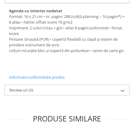
Agenda cu interior nedatat
Format: 16 x 21 cm • nr. pagini: 288 (coliţă planning – 16 pagini*) +
8 atlas • hârtie: offset ivoire 70 g/m2
Imprimare: 2 culori (roșu + gri) • atlas 8 pagini policromie • forzaţ
ivoire
Finisare: broșată (PUR) • copertă flexibilă cu clapă și sistem de
prindere instrument de scris
colţuri rotunjite bloc și copertă din poliuretan • semn de carte gri,
Informatii conformitate produs
Review-uri
(0)
PRODUSE SIMILARE