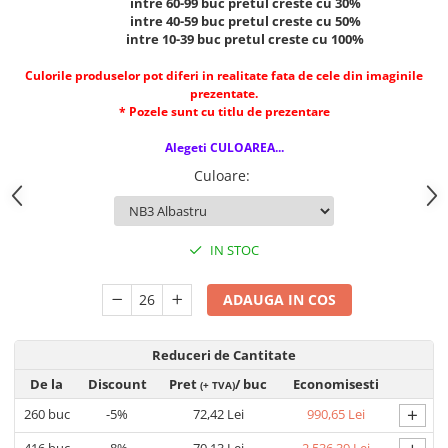
intre 60-99 buc pretul creste cu 30%
intre 40-59 buc pretul creste cu 50%
intre 10-39 buc pretul creste cu 100%
Culorile produselor pot diferi in realitate fata de cele din imaginile
prezentate.
* Pozele sunt cu titlu de prezentare
Alegeti CULOAREA...
Culoare
:
IN STOC
ADAUGA IN COS
Reduceri de Cantitate
De la
Discount
Pret
/ buc
Economisesti
(+ TVA)
+
260
buc
-5%
72,42 Lei
990,65 Lei
416
buc
-8%
70,13 Lei
2.536,39 Lei