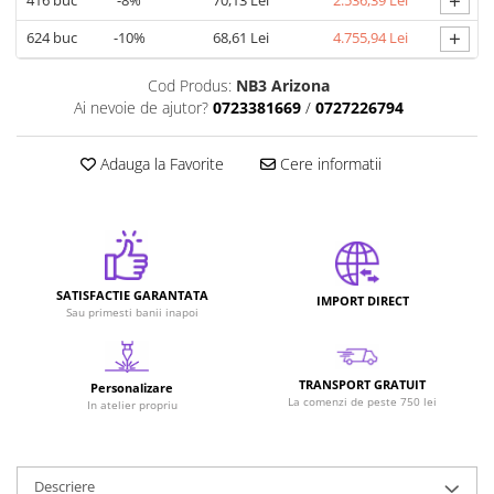
+
+
624
buc
-10%
68,61 Lei
4.755,94 Lei
Cod Produs:
NB3 Arizona
Ai nevoie de ajutor?
0723381669
/
0727226794
Adauga la Favorite
Cere informatii
SATISFACTIE GARANTATA
IMPORT DIRECT
Sau primesti banii inapoi
TRANSPORT GRATUIT
Personalizare
La comenzi de peste 750 lei
In atelier propriu
Descriere