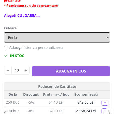
prezentate.
* Pozele sunt cu titlu de prezentare
Alegeti CULOAREA...
Culoare
:
Adauga fisier cu personalizarea
IN STOC
ADAUGA IN COS
Reduceri de Cantitate
De la
Discount
Pret
/ buc
Economisesti
(+ TVA)
+
250
buc
-5%
64,13 Lei
842,65 Lei
+
400
buc
-8%
62,10 Lei
2.158,24 Lei