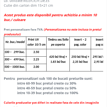
Lb. utilizate:Ro,En,It,Fr,De,Es
Cutie din carton dim 15×21 cm
Acest produs este disponibil pentru achizitia a minim 10
buc./ culoare
Pret personalizare fara TVA.
(
Personalizarea nu este inclusa in pretul
produsului)
Print UV
Timbru sec/folio
Insert – 2
Insert - 
Nr. buc./model
color 10/5 cm
pe coperta
pag. color
pag colo
100 – 299 buc.
2.50
420 lei/tiraj +
250 lei/tiraj +
295 lei/tira
300 – 499 buc.
2.25
1.65 lei/buc
2,35 lei/buc
2,95 lei/b
500 – 1000 buc.
2.00
Pentru personalizari sub 100 de bucati preturile sunt:
intre 60-99 buc pretul creste cu 30%
intre 40-59 buc pretul creste cu 50%
intre 10-39 buc pretul creste cu 100%
Culorile produselor pot diferi in realitate fata de cele din imaginile