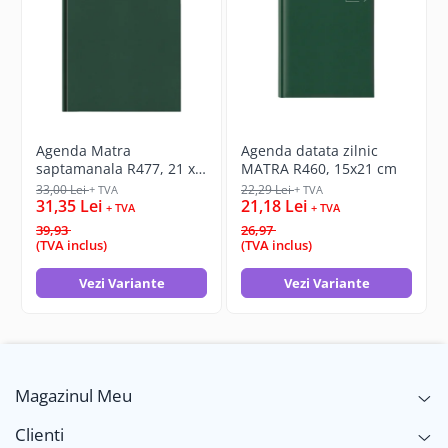
Agenda Matra
Agenda datata zilnic
saptamanala R477, 21 x
MATRA R460, 15x21 cm
27 cm
33,00 Lei
22,29 Lei
+ TVA
+ TVA
31,35 Lei
21,18 Lei
+ TVA
+ TVA
39,93
26,97
(TVA inclus)
(TVA inclus)
Vezi Variante
Vezi Variante
Magazinul Meu
Clienti