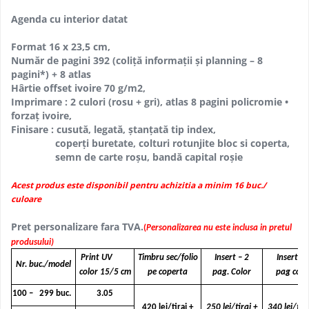
Agenda cu interior datat
Format 16 x 23,5 cm,
Număr de pagini 392 (coliţă informaţii și planning – 8
pagini*) + 8 atlas
Hârtie offset ivoire 70 g/m2,
Imprimare : 2 culori (rosu + gri), atlas 8 pagini policromie •
forzaţ ivoire,
Finisare : cusută, legată, ștanţată tip index,
coperţi buretate, colturi rotunjite bloc si coperta,
semn de carte roșu, bandă capital roșie
Acest produs este disponibil pentru achizitia a minim 16 buc./
culoare
Pret personalizare fara TVA.
(
Personalizarea nu este inclusa in pretul
produsului)
Print UV
Timbru sec/folio
Insert – 2
Insert - 
Nr. buc./model
color 15/5 cm
pe coperta
pag. Color
pag colo
100 – 299 buc.
3.05
420 lei/tiraj +
250 lei/tiraj +
340 lei/tira