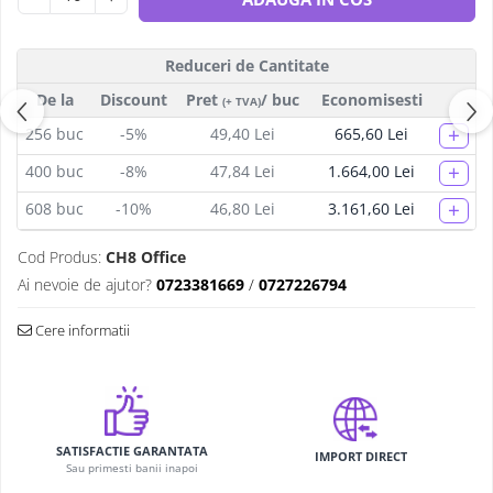
Reduceri de Cantitate
De la
Discount
Pret
/ buc
Economisesti
(+ TVA)
+
256
buc
-5%
49,40 Lei
665,60 Lei
+
400
buc
-8%
47,84 Lei
1.664,00 Lei
+
608
buc
-10%
46,80 Lei
3.161,60 Lei
Cod Produs:
CH8 Office
Ai nevoie de ajutor?
0723381669
/
0727226794
Cere informatii
SATISFACTIE GARANTATA
IMPORT DIRECT
Sau primesti banii inapoi