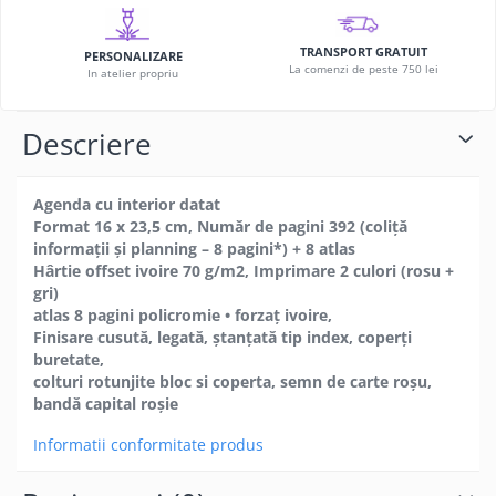
TRANSPORT GRATUIT
PERSONALIZARE
La comenzi de peste 750 lei
In atelier propriu
Descriere
Agenda cu interior datat
Format 16 x 23,5 cm, Număr de pagini 392 (coliţă
informaţii și planning – 8 pagini*) + 8 atlas
Hârtie offset ivoire 70 g/m2, Imprimare 2 culori (rosu +
gri)
atlas 8 pagini policromie • forzaţ ivoire,
Finisare cusută, legată, ștanţată tip index, coperţi
buretate,
colturi rotunjite bloc si coperta, semn de carte roșu,
bandă capital roșie
Informatii conformitate produs