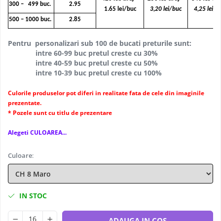
300 – 499 buc.
2.95
1.65 lei/buc
3,20 lei/buc
4,25 lei/b
500 – 1000 buc.
2.85
Pentru personalizari sub 100 de bucati preturile sunt:
intre 60-99 buc pretul creste cu 30%
intre 40-59 buc pretul creste cu 50%
intre 10-39 buc pretul creste cu 100%
Culorile produselor pot diferi in realitate fata de cele din imaginile
prezentate.
* Pozele sunt cu titlu de prezentare
Alegeti CULOAREA...
Culoare
:
IN STOC
ADAUGA IN COS