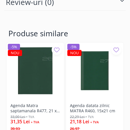
Review-uri
(0)
Produse similare
-5%
-5%
NOU
NOU
Agenda Matra
Agenda datata zilnic
saptamanala R477, 21 x
MATRA R460, 15x21 cm
27 cm
33,00 Lei
22,29 Lei
+ TVA
+ TVA
31,35 Lei
21,18 Lei
+ TVA
+ TVA
39,93
26,97