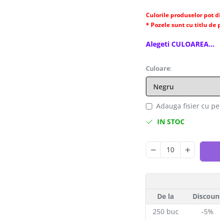
Culorile produselor pot di
* Pozele sunt cu titlu de
Alegeti CULOAREA...
Culoare
:
Adauga fisier cu p
IN STOC
De la
Discoun
250
buc
-5%