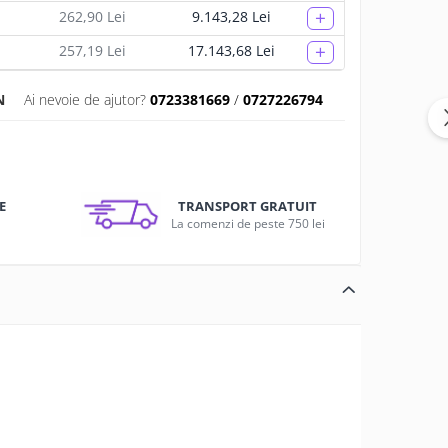
+
262,90 Lei
9.143,28 Lei
+
257,19 Lei
17.143,68 Lei
N
Ai nevoie de ajutor?
0723381669
/
0727226794
E
TRANSPORT GRATUIT
u
La comenzi de peste 750 lei