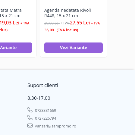
tata Matra
Agenda nedatata Rivoli
Agenda A
 15 x 21 cm
R448, 15 x 21 cm
personaliz
19,03 Lei
27,55 Lei
16,50 Lei
29,00 Lei
+ TVA
+ TVA
+ TVA
clus)
35,09
(TVA inclus)
(TVA inclus
Variante
Vezi Variante
Ad
Suport clienti
8.30-17.00
0723381669
0727226794
vanzari@sampromo.ro