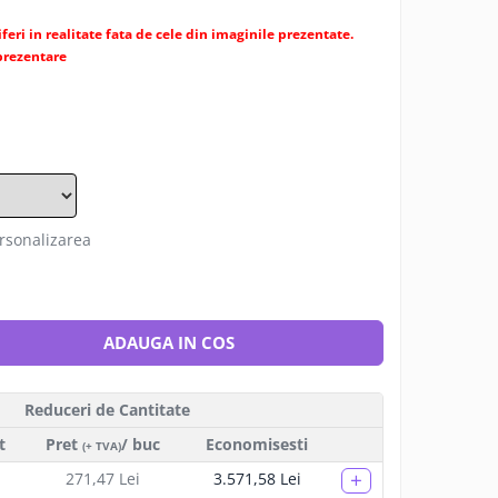
feri in realitate fata de cele din imaginile prezentate.
 prezentare
ersonalizarea
ADAUGA IN COS
Reduceri de Cantitate
t
Pret
/ buc
Economisesti
(+ TVA)
+
271,47 Lei
3.571,58 Lei