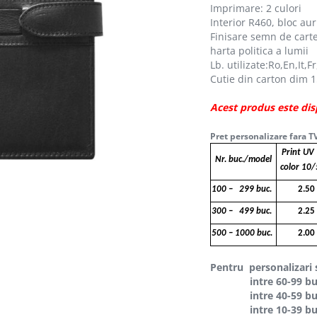
Imprimare: 2 culori
Interior R460, bloc aur
Finisare semn de carte
harta politica a lumii
Lb. utilizate:Ro,En,It,F
Cutie din carton dim 
Acest produs este dis
Pret personalizare fara T
Print
Nr. buc./model
color 10/
100 – 299 buc.
2.50
300 – 499 buc.
2.25
500 – 1000 buc.
2.00
Pentru personalizari 
intre 60-99 buc p
intre 40-59 buc p
intre 10-39 buc p