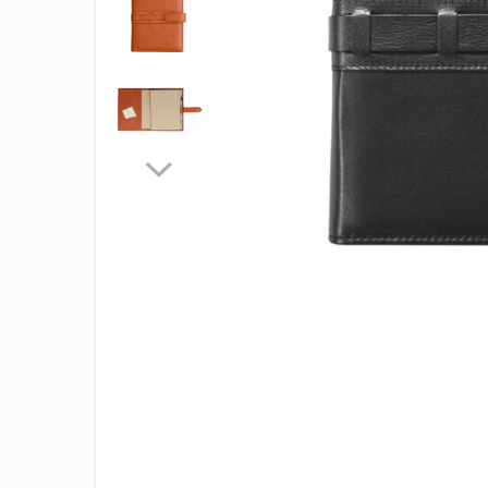
Creioane personalizate
Seturi si Cutii intrumente de scris
personalizate
Markere evidentiatoare text
personalizate
Printuri, Bannere, Canvas
Printuri mici
Flyere
Afise
Bloc notes
Carti de vizita
Plicuri personalizate
Taloane auto personalizabile
Printuri mari
Autocolant, Afise
Banner publicitar
Tablouri Canvas, Tapet