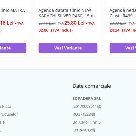
zilnic MATRA
Agenda datata zilnic NEW
Agendă neda
KARACHI SILVER R460, 15 x
Clasic R439,
21 cm
18 Lei
25,80 Lei
27,16 Lei
20,03 Lei
+ TVA
+ TVA
+ TVA
+ TVA
)
32,86
(TVA inclus)
24,24
(TVA in
riante
Vezi Variante
Vezi 
Date comerciale
SC FADEPA SRL
 Plata
J2017000351160
Produselor
RO37122848
ale
Bd. Carol I, nr. 5
L
Craiova, Dolj