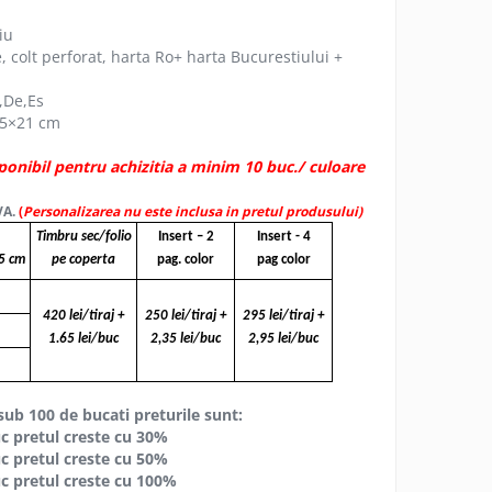
iu
, colt perforat, harta Ro+ harta Bucurestiului +
r,De,Es
15×21 cm
ponibil pentru achizitia a minim 10 buc./ culoare
VA.
(
Personalizarea nu este inclusa in pretul produsului)
 UV
Timbru sec/folio
Insert – 2
Insert - 4
5 cm
pe coperta
pag. color
pag color
420 lei/tiraj +
250 lei/tiraj +
295 lei/tiraj +
1.65 lei/buc
2,35 lei/buc
2,95 lei/buc
sub 100 de bucati preturile sunt:
retul creste cu 30%
retul creste cu 50%
retul creste cu 100%