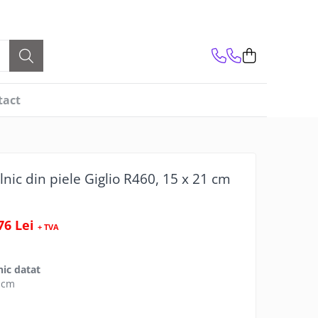
tact
nic din piele Giglio R460, 15 x 21 cm
76 Lei
+ TVA
nic datat
 cm