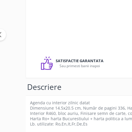
Rucsaci
Genti
Umbrele
Steaguri event
Memorii USB
Sisteme de afisare
Sticle termice, Termosuri, Cani
SATISFACTIE GARANTATA
Sticle
Sau primesti banii inapoi
Accesorii de birou
Firme luminoase
Descriere
Folii si benzi reflectorizante
Echipamente de lucru si protectie
Marcare autovehicule
Agenda cu interior zilnic datat
Dimensiune 14.5x20.5 cm, Număr de pagini 336, Hart
Interior R460, bloc auriu, Finisare semn de carte, co
Harta Ro+ harta Bucurestiului + harta politica a lum
Lb. utilizate: Ro,En,It,Fr,De,Es