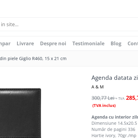
mpar
Livrare
Despre noi
Testimoniale
Blog
Con
din piele Giglio R460, 15 x 21 cm
Agenda datata zil
A & M
285,
300,77 Lei
+ TVA
(TVA inclus)
Agenda cu interior zil
Dimensiune 14.5x20.5
Număr de pagini 336
Hartie ivory, 70gr./mp