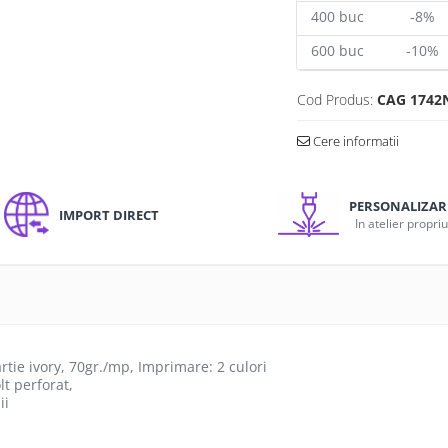
400
buc
-8%
600
buc
-10%
Cod Produs:
CAG 1742
Cere informatii
PERSONALIZAR
IMPORT DIRECT
In atelier propri
ie ivory, 70gr./mp, Imprimare: 2 culori
lt perforat,
ii