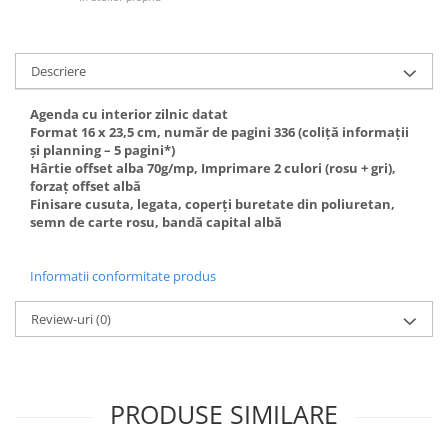
Descriere
Agenda cu interior zilnic datat
Format 16 x 23,5 cm, număr de pagini 336 (coliţă informaţii
și planning – 5 pagini*)
Hârtie offset alba 70g/mp, Imprimare 2 culori (rosu + gri),
forzaţ offset albă
Finisare cusuta, legata, coperţi buretate din poliuretan,
semn de carte rosu, bandă capital albă
Informatii conformitate produs
Review-uri
(0)
PRODUSE SIMILARE