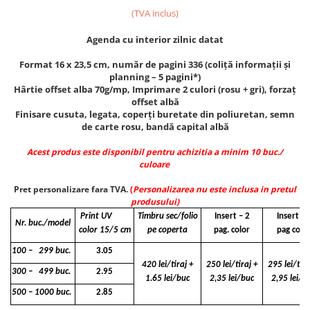
(TVA inclus)
Agenda cu interior zilnic datat
Format 16 x 23,5 cm, număr de pagini 336 (coliţă informaţii și
planning – 5 pagini*)
Hârtie offset alba 70g/mp, Imprimare 2 culori (rosu + gri), forzaţ
offset albă
Finisare cusuta, legata, coperţi buretate din poliuretan, semn
de carte rosu, bandă capital albă
Acest produs este disponibil pentru achizitia a minim 10 buc./
culoare
Pret personalizare fara TVA.
(
Personalizarea nu este inclusa in pretul
produsului)
Print UV
Timbru sec/folio
Insert – 2
Insert - 
Nr. buc./model
color 15/5 cm
pe coperta
pag. color
pag colo
100 – 299 buc.
3.05
420 lei/tiraj +
250 lei/tiraj +
295 lei/tira
300 – 499 buc.
2.95
1.65 lei/buc
2,35 lei/buc
2,95 lei/b
500 – 1000 buc.
2.85