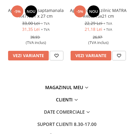
Agenda Matra saptamanala
Agenda datata zilnic MATRA
-5%
NOU
-5%
NOU
R477, 21 x 27 cm
R460, 15x21 cm
33,00 Lei
22,29 Lei
+ TVA
+ TVA
31,35 Lei
21,18 Lei
+ TVA
+ TVA
39,93
26,97
(TVA inclus)
(TVA inclus)
VEZI VARIANTE
VEZI VARIANTE
MAGAZINUL MEU
CLIENTI
DATE COMERCIALE
SUPORT CLIENTI
8.30-17.00