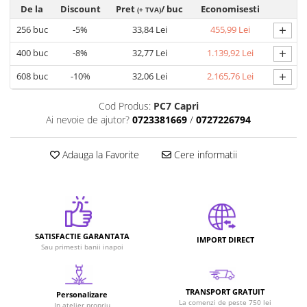
De la
Discount
Pret
/ buc
Economisesti
(+ TVA)
+
256
buc
-5%
33,84 Lei
455,99 Lei
+
400
buc
-8%
32,77 Lei
1.139,92 Lei
+
608
buc
-10%
32,06 Lei
2.165,76 Lei
Cod Produs:
PC7 Capri
Ai nevoie de ajutor?
0723381669
/
0727226794
Adauga la Favorite
Cere informatii
SATISFACTIE GARANTATA
IMPORT DIRECT
Sau primesti banii inapoi
TRANSPORT GRATUIT
Personalizare
La comenzi de peste 750 lei
In atelier propriu