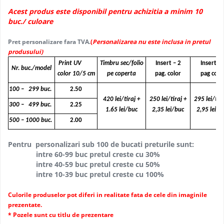
Acest produs este disponibil pentru achizitia a minim 10
buc./ culoare
Pret personalizare fara TVA.
(
Personalizarea nu este inclusa in pretul
produsului)
Print UV
Timbru sec/folio
Insert – 2
Insert - 
Nr. buc./model
color 10/5 cm
pe coperta
pag. color
pag colo
100 – 299 buc.
2.50
420 lei/tiraj +
250 lei/tiraj +
295 lei/tira
300 – 499 buc.
2.25
1.65 lei/buc
2,35 lei/buc
2,95 lei/b
500 – 1000 buc.
2.00
Pentru personalizari sub 100 de bucati preturile sunt:
intre 60-99 buc pretul creste cu 30%
intre 40-59 buc pretul creste cu 50%
intre 10-39 buc pretul creste cu 100%
Culorile produselor pot diferi in realitate fata de cele din imaginile
prezentate.
* Pozele sunt cu titlu de prezentare