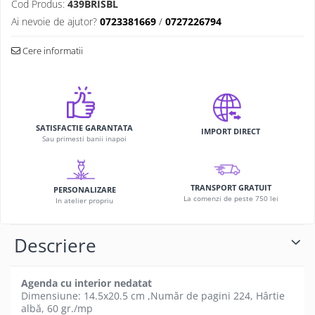
Cod Produs:
439BRISBL
Ai nevoie de ajutor?
0723381669
/
0727226794
Cere informatii
SATISFACTIE GARANTATA
IMPORT DIRECT
Sau primesti banii inapoi
TRANSPORT GRATUIT
PERSONALIZARE
La comenzi de peste 750 lei
In atelier propriu
Descriere
Agenda cu interior nedatat
Dimensiune: 14.5x20.5 cm ,Număr de pagini 224, Hârtie
albă, 60 gr./mp