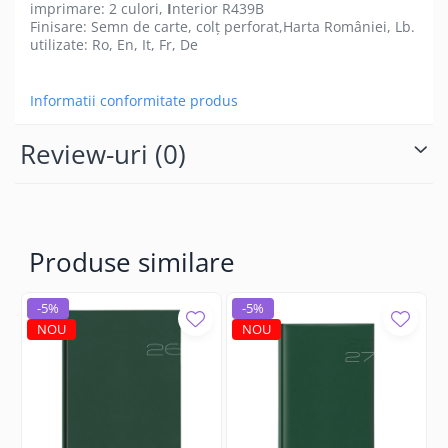
imprimare: 2 culori,
I
nterior R439B
Finisare: Semn de carte, colț perforat,Harta României, Lb.
utilizate: Ro, En, It, Fr, De
Informatii conformitate produs
Review-uri
(0)
Produse similare
-5%
-5%
NOU
NOU