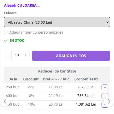
Alegeti CULOAREA...
Culoare
:
Adauga fisier cu personalizarea
IN STOC
ADAUGA IN COS
Reduceri de Cantitate
De la
Discount
Pret
/ buc
Economisesti
(+ TVA)
+
250
buc
-5%
21,88 Lei
287,83 Lei
+
400
buc
-8%
21,19 Lei
736,84 Lei
+
600
buc
-10%
20,73 Lei
1.381,62 Lei