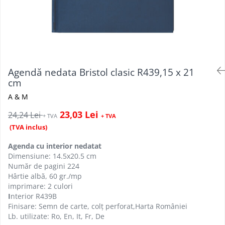
Agendă nedata Bristol clasic R439,15 x 21
cm
A & M
23,03 Lei
24,24 Lei
+ TVA
+ TVA
(TVA inclus)
Agenda cu interior nedatat
Dimensiune: 14.5x20.5 cm
Număr de pagini 224
Hârtie albă, 60 gr./mp
imprimare: 2 culori
I
nterior R439B
Finisare: Semn de carte, colț perforat,Harta României
Lb. utilizate: Ro, En, It, Fr, De