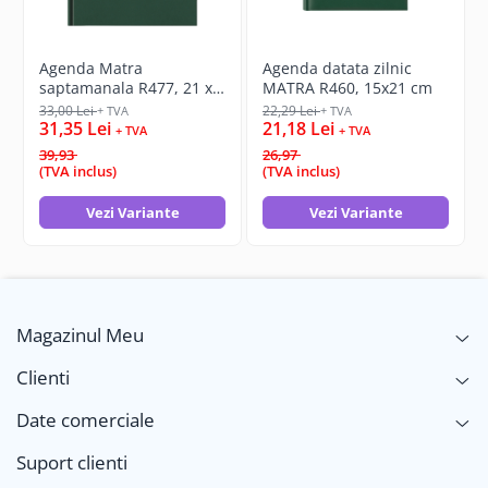
Agenda Matra
Agenda datata zilnic
saptamanala R477, 21 x
MATRA R460, 15x21 cm
27 cm
33,00 Lei
22,29 Lei
+ TVA
+ TVA
31,35 Lei
21,18 Lei
+ TVA
+ TVA
39,93
26,97
(TVA inclus)
(TVA inclus)
Vezi Variante
Vezi Variante
Magazinul Meu
Clienti
Date comerciale
Suport clienti